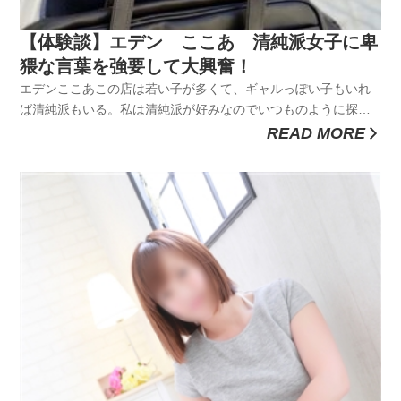
【体験談】エデン ここあ 清純派女子に卑
猥な言葉を強要して大興奮！
エデンここあこの店は若い子が多くて、ギャルっぽい子もいれ
ば清純派もいる。私は清純派が好みなのでいつものように探し
まくる。HPを見てこの子マジ可愛いと思って、速攻予約をとっ
READ MORE
た。どんな子なのか楽しみ。こういう時間っていろいろイマジ
ネーションをかきたてるから楽しい。写真と実際会ってからの
ギャップと当たりは...