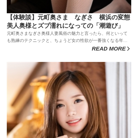
【体験談】元町奥さま なぎさ 横浜の変態
美人奥様とズブ濡れになっての「潮遊び」
元町奥さまなぎさ奥様人妻風俗の魅力と言ったら、何といって
も熟練のテクニックと、ちょうど女の性欲が一番強くなる年ご
ろの嬢との濃厚なプレイだよな。特にこの手の店は、性感を開
READ MORE
発された嬢も多数在籍していて、潮を吹ける嬢がみつかりやす
いのも魅力だ。横浜・福富町にある『元町奥さま』もそんな人
妻店のひとつで、あの...