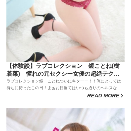
【体験談】ラブコレクション 鏡ことね(樹
若菜) 憧れの元セクシー女優の超絶テクに
心もカラダも大満足！
ラブコレクション鏡 ことねついにキターー！！俺にとっては
待ちに待ったこの日！まぁお目当てはいつも通りのヘルスなワ
ケだが、今回の俺は気合の入り方がこれまでとは違いまっす
READ MORE
る！まぁまぁ落ち着けってｗ順に話していくからしっかりと聞
いて下さいまし。舞台は横浜の末吉町なりね。末吉町も横浜の
夜遊びスポットとしては...