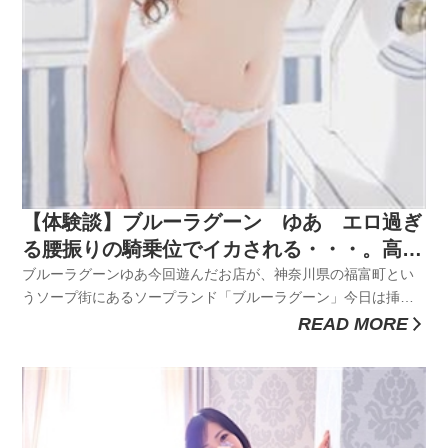
【体験談】ブルーラグーン ゆあ エロ過ぎ
る腰振りの騎乗位でイカされる・・・。高身
長でスタイル抜群の清楚系美女がエロすぎ
ブルーラグーンゆあ今回遊んだお店が、神奈川県の福富町とい
うソープ街にあるソープランド「ブルーラグーン」今日は挿入
る！
ありのセックスで中イキしたいと思ってデリヘルや店舗型ヘル
READ MORE
スじゃないくて風俗の王様ソープを利用したかった。ブルーラ
グーンはこのあたりで姉妹店を持つ大手グループのお店という
安心感とご新規クーポ...