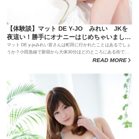
【体験談】マット DE Y-JO みれい JKを
夜這い！勝手にオナニーはじめちゃいました
ｗ
マット DE y-joみれい皆さんは町田に行かれたことはあるでしょ
うか？小田急線で新宿から大体30分ほどのところにある街で
す。駅周辺はかなり栄えていますが、少しごちゃごちゃしてい
READ MORE
る感じもあります。この町田は通称「第２の歌舞伎町」と呼ば
れており、キャバやホストなどが軒を連ねているなかなか面白
い街でもあ...