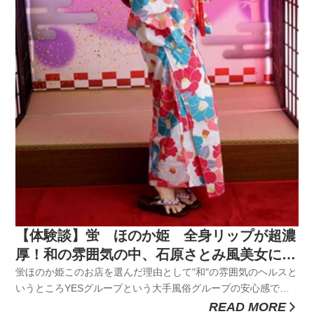
【体験談】蛍 ほのか姫 全身リップが超濃
厚！和の雰囲気の中、石原さとみ風美女に癒
される・・・
蛍ほのか姫このお店を選んだ理由として"和"の雰囲気のヘルスと
いうところYESグループという大手風俗グループの安心感で選
んだ。普段から普通のデリヘルやソープにいっても、エッチを
READ MORE