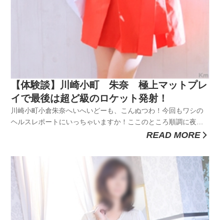
【体験談】川崎小町 朱奈 極上マットプレ
イで最後は超ど級のロケット発射！
川崎小町小倉朱奈へいへいどーも、こんぬつわ！今回もワシの
ヘルスレポートにいっちゃいますか！ここのところ順調に夜遊
び頻度が上がってしまってましてね。一人だけならそこまでじ
READ MORE
ゃなかったかもしれないけど、職場の同僚の存在があまりに大
きいｗ週末になるとけっこうな確率で誘ってきて、俺も仕事の
ストレスを忘れるため...