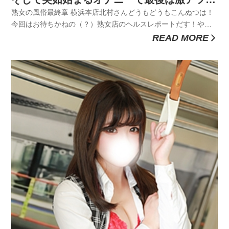
展開へ...
熟女の風俗最終章 横浜本店北村さんどうもどうもこんぬつは！
今回はお待ちかねの（？）熟女店のヘルスレポートだす！やっ
ぱりねぇ、熟女さんは定期的に抱きたくなってしまうよね。以
READ MORE
前は完全に若い子が中心だったのだが、ワシも歳を取ってきた
ということかしらね。熟女さんゆーても、自分とあんまり歳が
変わらない子が熟女...