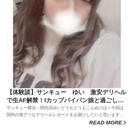
【体験談】サンキュー ゆい 激安デリヘル
で生AF解禁！Iカップパイパン娘と過ごした
エロ指数MAXの75分
サンキュー横浜・関内店ゆいどうもどうもこんぬつは！今回は
関内の激アツなデリヘルレポートをお届けしたいと思います
よ！エロに関しては様々なことにチャレンジしていきたいと思
READ MORE
っている俺。先日ですね、何年かぶりにナンパに挑戦させてい