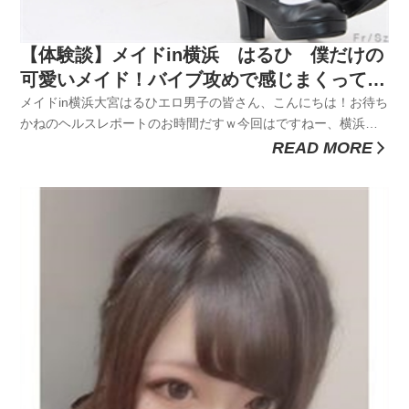
【体験談】メイドin横浜 はるひ 僕だけの
可愛いメイド！バイブ攻めで感じまくってる
姿に大興奮！！！
メイドin横浜大宮はるひエロ男子の皆さん、こんにちは！お待ち
かねのヘルスレポートのお時間だすｗ今回はですねー、横浜は
関内に行ってまいりますた。まぁここだけの話、当初はヘルス
READ MORE
が目的じゃなかったんですけどねぇ。ひょんなことから行くこ
とになったという話でして。。エロ男子の皆さんなら一度は経
験があるかもしれ...