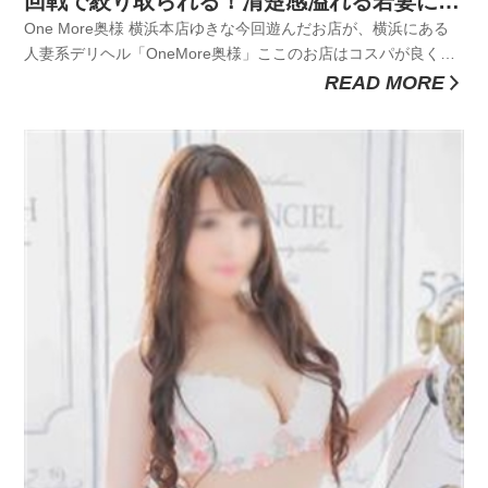
回戦で絞り取られる！清楚感溢れる若妻に連
続発射させられた話聞く？
One More奥様 横浜本店ゆきな今回遊んだお店が、横浜にある
人妻系デリヘル「OneMore奥様」ここのお店はコスパが良くて
さらに即尺＆2回戦強制プレイの超男の欲望にコミットするお店
READ MORE
で、とにかくムラムラして何回も射精したと思ってこのお店に
することに即決定One More奥様は横浜以外にも立川、町田...