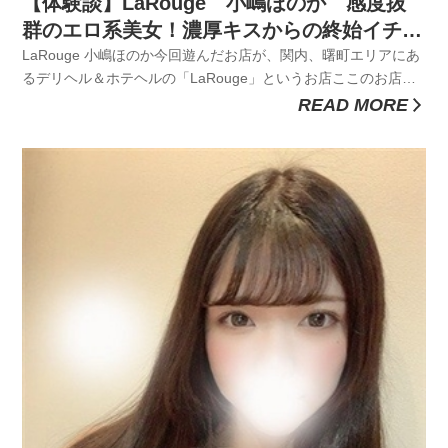
【体験談】LaRouge 小嶋ほのか 感度抜
群のエロ系美女！濃厚キスからの終始イチャ
イチャプレイで最後はお口にフィニッシュ！
LaRouge 小嶋ほのか今回遊んだお店が、関内、曙町エリアにあ
るデリヘル＆ホテヘルの「LaRouge」というお店ここのお店は
在籍している女の子が多くて全員年齢が若いのに料金がめちゃ
READ MORE
くちゃ安くてコスパが良い。しかも在籍している女の子も風俗
嬢のミスコンに受賞している子が沢山在籍しててレベルが高い
という...