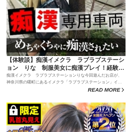
【体験談】痴漢イメクラ ラブラブステーシ
ョン りな 制服美女に痴漢プレイ！経験が
少ない美少女に濃厚フェラで口内フィニッシ
痴漢イメクラ ラブラブステーションりな今回遊んだお店が、
神奈川県の曙町にあるイメクラ「ラブラブステーション」イメ
ュ！
クラなので女の子がコスプレを着た状態でプレイすることがで
READ MORE
きてこの「ラブラブステーション」は電車での痴漢プレイをイ
メージしたイメクラで、110種類のコスプレを選択できるらし
い。「電車で経験未...