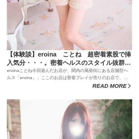
【体験談】eroina ことね 超密着素股で挿
入気分・・・。密着ヘルスのスタイル抜群で
イイ女と濃厚プレイした話聞いとく？
eroinaことね今回遊んだお店が、関内の風俗街にある店舗型ヘ
ルス「eroina」」ここのお店は密着プレイが売りのお店で、女
の子と密着して癒されたかったのでこのお店にすることに即決
READ MORE
定！eroinaはこのあたりで姉妹店を構えるYESグループという大
手のヘルスグループなので圧倒的な安心感があって良い。他...