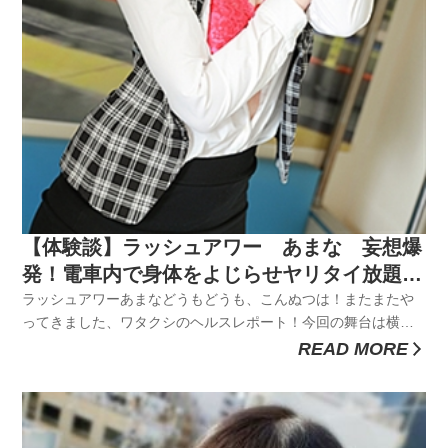
【体験談】ラッシュアワー あまな 妄想爆
発！電車内で身体をよじらせヤリタイ放題＆
痴漢し放題！
ラッシュアワーあまなどうもどうも、こんぬつは！またまたや
ってきました、ワタクシのヘルスレポート！今回の舞台は横浜
の関内ですな！最悪なことに先日、休日にも関わらず仕事用の
READ MORE
電話が鳴っちまいましてね。しかも朝早い時間に。。緊急だっ
て言うんで、ブルーな気持ちで客先に向かうと、、、なんと先
方の勘違い！！「ふざ...