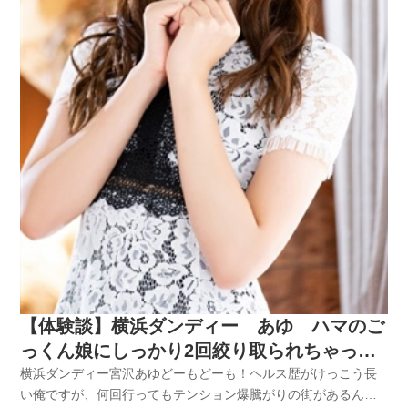
【体験談】横浜ダンディー あゆ ハマのご
っくん娘にしっかり2回絞り取られちゃった
ハナシ
横浜ダンディー宮沢あゆどーもどーも！ヘルス歴がけっこう長
い俺ですが、何回行ってもテンション爆騰がりの街があるんだ