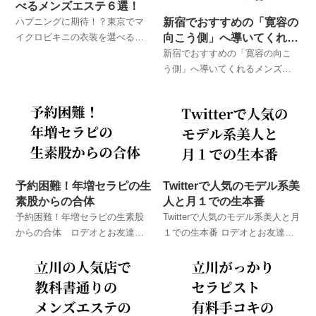
べるメンズエステ６選！
ハプニングに期待！？東京でマ
新宿でおすすめの「寛容の
イクロビキニの衣装を選べるメ
向こう側」へ導いてくれる
ンズエステ店を厳選紹介！東京
メンズエステ店
新宿でおすすめの「寛容の向こ
のメンズエステ体験談！ ロデオ
う側」へ導いてくれるメンズエ
とお友達が実際に体験したメン
ステ店 東京のメンズエステ体
ズエステでのハプニング体験
験談！ ロデオとお友達が実際に
談！
体験したメンズエステでのハプ
ニング体験談！
予約困難！年増セラピの生
Twitterで人気のモデル系美
素股からの合体
人と月１での生本番
予約困難！年増セラピの生素股
Twitterで人気のモデル系美人と月
からの合体 ロデオとお友達が
１での生本番 ロデオとお友達が
実際に体験したメンズエステで
実際に体験したメンズエステで
のハプニング体験談！
のハプニング体験談！