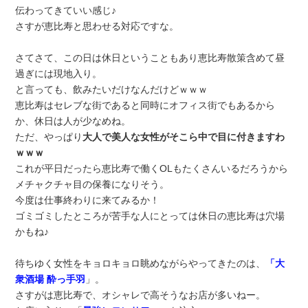
伝わってきていい感じ♪
さすが恵比寿と思わせる対応ですな。
さてさて、この日は休日ということもあり恵比寿散策含めて昼
過ぎには現地入り。
と言っても、飲みたいだけなんだけどｗｗｗ
恵比寿はセレブな街であると同時にオフィス街でもあるから
か、休日は人が少なめね。
ただ、やっぱり
大人で美人な女性がそこら中で目に付きますわ
ｗｗｗ
これが平日だったら恵比寿で働くOLもたくさんいるだろうから
メチャクチャ目の保養になりそう。
今度は仕事終わりに来てみるか！
ゴミゴミしたところが苦手な人にとっては休日の恵比寿は穴場
かもね♪
待ちゆく女性をキョロキョロ眺めながらやってきたのは、
「大
衆酒場 酔っ手羽
」。
さすがは恵比寿で、オシャレで高そうなお店が多いねー。