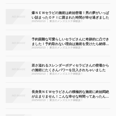
爆ＮＥＷセラピの施術は終始密着！男の夢がいっぱ
い詰まったＯＰＩに囲まれた時間が幸せ過ぎました
2025/02/13
東京のメンズエステ体験談！
予約困難な可愛らしいセラピさんに奇跡的に凸でき
ました！予約取れない理由は施術を受けたら納得で
2025/02/13
東京のメンズエステ体験談！
す
若さ溢れるスレンダーボディセラピさんの密着から
の施術にたくさんパワーを注入されちゃいました
2025/02/13
東京のメンズエステ体験談！
長身美ＮＥＷセラピさんの積極的な施術に終始悶絶
が止まりません！こんな幸せな時間ってあったんで
2025/02/13
東京のメンズエステ体験談！
すね