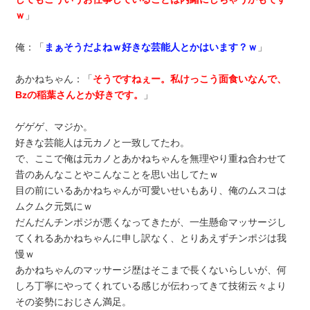
ｗ
」
俺：「
まぁそうだよねｗ好きな芸能人とかはいます？ｗ
」
あかねちゃん：「
そうですねぇー。私けっこう面食いなんで、
Bzの稲葉さんとか好きです。
」
ゲゲゲ、マジか。
好きな芸能人は元カノと一致してたわ。
で、ここで俺は元カノとあかねちゃんを無理やり重ね合わせて
昔のあんなことやこんなことを思い出してたｗ
目の前にいるあかねちゃんが可愛いせいもあり、俺のムスコは
ムクムク元気にｗ
だんだんチンポジが悪くなってきたが、一生懸命マッサージし
てくれるあかねちゃんに申し訳なく、とりあえずチンポジは我
慢ｗ
あかねちゃんのマッサージ歴はそこまで長くないらしいが、何
しろ丁寧にやってくれている感じが伝わってきて技術云々より
その姿勢におじさん満足。