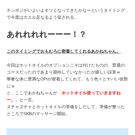
チンポジがいよいよキツくなってきたかなーというタイミング
で今度はカエル足なるよう促される。
あれれれれーーー！？
このタイミングでおもむろに密着してくれるあかねちゃん。
今回はホットオイルのオプションこそは付けたものの、普通の
コースだったのであまり期待していなかったが嬉しい誤算ｗ
華奢な体に豊満なOPIが密着してくれて、もう色々とヤバい状態
にｗ
と、ここであかねちゃんが「
ホットオイル使っていきますね
ー。
」と一言。
ヌチャヌチャとホットオイルの準備をしだして、準備が整った
ところでSKBのマッサージ開始。