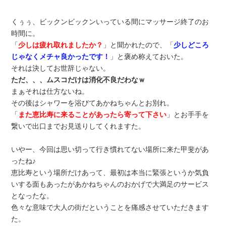
くぅぅ、ビックンビックンいっている間にマッサージ終了のお
時間に。
「
少しは疲れ取れましたか？
」と聞かれたので、「
少しどころ
じゃなくメチャ良かったです！
」と褒め称えておいた。
それは決してお世辞じゃない。
ただ、、、ムスコだけは消化不良だわなｗ
まぁそれは仕方ないね。
その後はシャワーを浴びてあかねちゃんとお別れ。
「
また恵比寿に来ることがあったら寄って下さい
」とお手手を
繋いで出口までお見送りしてくれますた。
いやー、今回は思い切って行き慣れてない場所に来た甲斐があ
ったね♪
恵比寿という場所だけあって、最初は本当に緊張というか気負
いする面もあったがあかねちゃんのおかげで大満足のサービス
となったな。
色々な意味で大人の街だということを痛感させていただきます
た。