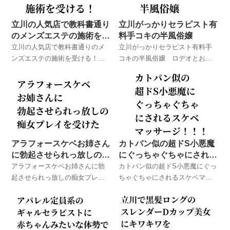
立川の人気店で教科書通り
立川がっかりセラピスト有
のメンズエステの施術を受
料手コキの半風俗嬢
ける！
立川の人気店で教科書通りのメ
立川がっかりセラピスト有料手
ンズエステの施術を受ける！
コキの半風俗嬢 ロデオとお友
ロデオとお友達が実際に体験し
達が実際に体験したメンズエス
たメンズエステでのハプニング
テでのハプニング体験談！
体験談！
アラフォースケベお姉さん
カトパン似の超ドS小悪魔
に勃起させられっ放しの痴
にぐっちゃぐちゃにされる
女プレイを受けた
スケベマッサージ！！！
アラフォースケベお姉さんに勃
カトパン似の超ドS小悪魔にぐっ
起させられっ放しの痴女プレイ
ちゃぐちゃにされるスケベマッ
を受けた ロデオとお友達が実際
サージ！！！ ロデオとお友達
に体験したメンズエステでのハ
が実際に体験したメンズエステ
プニング体験談！
でのハプニング体験談！