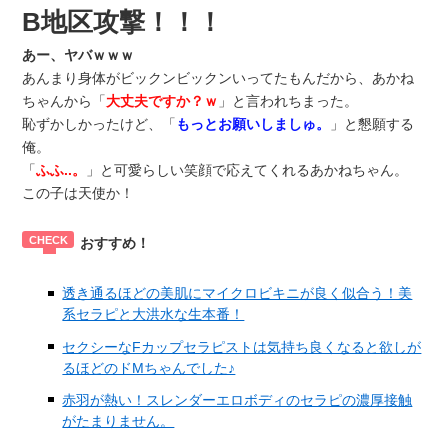
B地区攻撃！！！
あー、ヤバｗｗｗ
あんまり身体がビックンビックンいってたもんだから、あかね
ちゃんから「
大丈夫ですか？ｗ
」と言われちまった。
恥ずかしかったけど、「
もっとお願いしましゅ。
」と懇願する
俺。
「
ふふ..。
」と可愛らしい笑顔で応えてくれるあかねちゃん。
この子は天使か！
おすすめ！
透き通るほどの美肌にマイクロビキニが良く似合う！美
系セラピと大洪水な生本番！
セクシーなFカップセラピストは気持ち良くなると欲しが
るほどのドMちゃんでした♪
赤羽が熱い！スレンダーエロボディのセラピの濃厚接触
がたまりません。