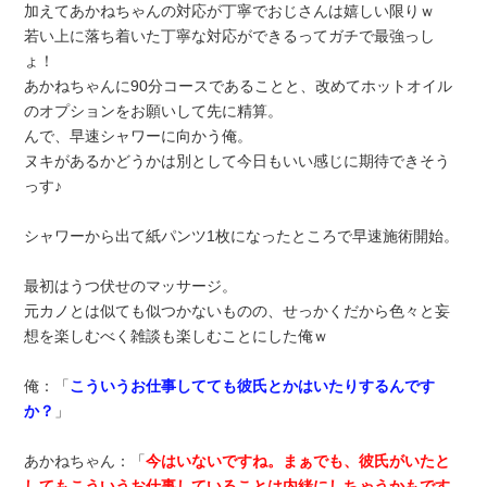
加えてあかねちゃんの対応が丁寧でおじさんは嬉しい限りｗ
若い上に落ち着いた丁寧な対応ができるってガチで最強っし
ょ！
あかねちゃんに90分コースであることと、改めてホットオイル
のオプションをお願いして先に精算。
んで、早速シャワーに向かう俺。
ヌキがあるかどうかは別として今日もいい感じに期待できそう
っす♪
シャワーから出て紙パンツ1枚になったところで早速施術開始。
最初はうつ伏せのマッサージ。
元カノとは似ても似つかないものの、せっかくだから色々と妄
想を楽しむべく雑談も楽しむことにした俺ｗ
俺：「
こういうお仕事してても彼氏とかはいたりするんです
か？
」
あかねちゃん：「
今はいないですね。まぁでも、彼氏がいたと
してもこういうお仕事していることは内緒にしちゃうかもです