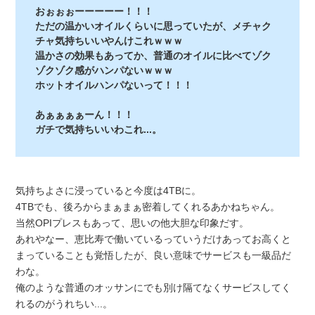
おぉぉぉーーーーー！！！
ただの温かいオイルくらいに思っていたが、メチャク
チャ気持ちいいやんけこれｗｗｗ
温かさの効果もあってか、普通のオイルに比べてゾク
ゾクゾク感がハンパないｗｗｗ
ホットオイルハンパないって！！！
あぁぁぁぁーん！！！
ガチで気持ちいいわこれ...。
気持ちよさに浸っていると今度は4TBに。
4TBでも、後ろからまぁまぁ密着してくれるあかねちゃん。
当然OPIプレスもあって、思いの他大胆な印象だす。
あれやなー、恵比寿で働いているっていうだけあってお高くと
まっていることも覚悟したが、良い意味でサービスも一級品だ
わな。
俺のような普通のオッサンにでも別け隔てなくサービスしてく
れるのがうれちい...。