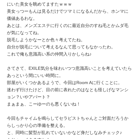
にいた美女を眺めてますたｗｗｗ
美女っつーもんは見るだけでツマミになるんだから、ホンマに
価値あるわな。
あとは、メンズエステに行くのに最近自分のすね毛とかムダ毛
が気になってね。
脱毛しようかなーとか色々考えてたね。
自分が脱毛について考えるなんて思ってもなかったわ。
これで俺も意識高い系の仲間入りかしらね♪
さてさて、EXILE気分を味わいつつ意識高いことを考えていたら
あっという間にいい時間に。
部屋がいくつかあるようで、今回はRoom Aに行くことに。
迷わず行けたけど、目の前に表れたのはなとも怪しげなマンシ
ョン？いやアパート？
まぁまぁ、こーゆーのも悪くないね！
今回もチャイムを鳴らしてセラピストちゃんとご対面だろうか
らしっかり心の準備を整える。
と、同時に髪型が乱れていないかなど身だしなみチェック♪