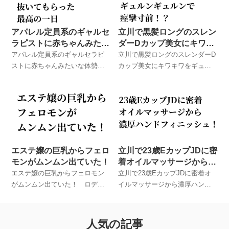
アパレル定員系のギャルセ
立川で黒髪ロングのスレン
ラピストに赤ちゃんみたい
ダーDカップ美女にキワキ
な体勢で抜いてもらった最
ワをギュルンギュルンで痙
アパレル定員系のギャルセラピ
立川で黒髪ロングのスレンダーD
高の一日
攣寸前！？
ストに赤ちゃんみたいな体勢で
カップ美女にキワキワをギュル
抜いてもらった最高の一日 ロ
ンギュルンで痙攣寸前！？ ロ
デオとお友達が実際に体験した
デオとお友達が実際に体験した
メンズエステでのハプニング体
メンズエステでのハプニング体
験談！
験談！
エステ嬢の巨乳からフェロ
立川で23歳EカップJDに密
モンがムンムン出ていた！
着オイルマッサージから濃
厚ハンドフィニッシュ！
エステ嬢の巨乳からフェロモン
立川で23歳EカップJDに密着オ
がムンムン出ていた！ ロデオ
イルマッサージから濃厚ハンド
とお友達が実際に体験したメン
フィニッシュ！ ロデオとお友
ズエステでのハプニング体験
達が実際に体験したメンズエス
談！
テでのハプニング体験談！
人気の記事