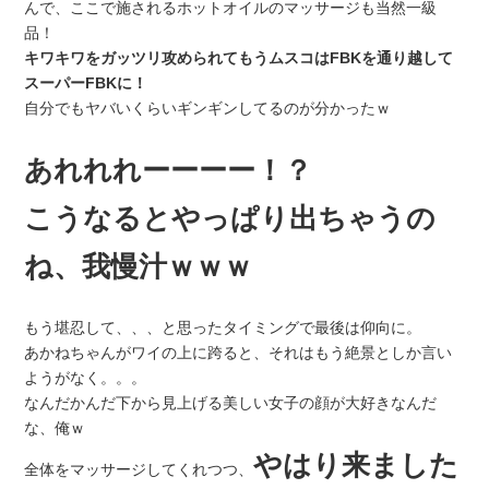
んで、ここで施されるホットオイルのマッサージも当然一級
品！
キワキワをガッツリ攻められてもうムスコはFBKを通り越して
スーパーFBKに！
自分でもヤバいくらいギンギンしてるのが分かったｗ
あれれれーーーー！？
こうなるとやっぱり出ちゃうの
ね、我慢汁ｗｗｗ
もう堪忍して、、、と思ったタイミングで最後は仰向に。
あかねちゃんがワイの上に跨ると、それはもう絶景としか言い
ようがなく。。。
なんだかんだ下から見上げる美しい女子の顔が大好きなんだ
な、俺ｗ
やはり来ました
全体をマッサージしてくれつつ、