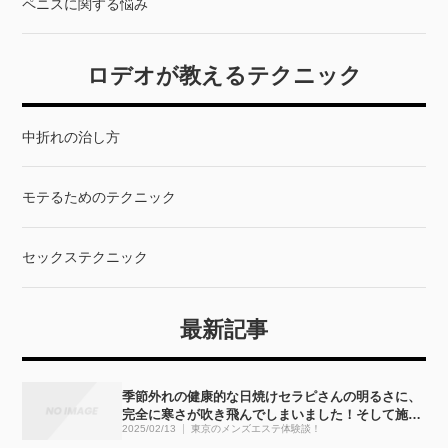
ペニスに関する悩み
ロデオが教えるテクニック
中折れの治し方
モテるためのテクニック
セックステクニック
最新記事
季節外れの健康的な日焼けセラピさんの明るさに、
完全に寒さが吹き飛んでしまいました！そして施術
2025/02/13
東京のメンズエステ体験談！
も・・・完全にぶっ飛びました！！