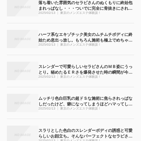
落ち着いた雰囲気のセラピさんのぬくもりに終始包
まれっぱなし・・・ついでに完全に骨抜きにされち
2025/02/13
東京のメンズエステ体験談！
ゃいました
ハーフ系なエキゾチック美女のムチムチボディに終
始ため息出っ放し。もちろん施術も極上でめちゃく
2025/02/13
東京のメンズエステ体験談！
ちゃ気持ち良かったです
スレンダーで可愛らしいセラピさんのＭＢ姿にうっ
とり。秘めたるＥＲさを爆発させた時の瞬間が今で
2025/02/13
東京のメンズエステ体験談！
も忘れられません
ムッチリ色白巨乳の超ドＳな施術に焦らされっぱな
しだったけど、癖になってしまうほどハマってしま
2025/02/13
東京のメンズエステ体験談！
いました
スラリとした色白のスレンダーボディの誘惑と可愛
らしいお顔立ち。そんなパーフェクトなセラピさん
2025/02/13
東京のメンズエステ体験談！