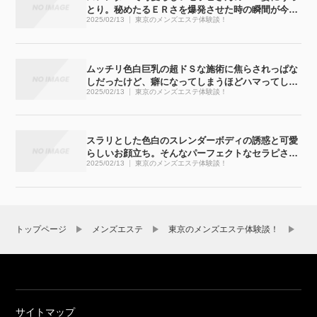
とり。秘めたるＥＲさを爆発させた時の瞬間が今で
2025/02/13
東京のメンズエステ体験談！
も忘れられません
ムッチリ色白巨乳の超ドＳな施術に焦らされっぱな
しだったけど、癖になってしまうほどハマってしま
2025/02/13
東京のメンズエステ体験談！
いました
スラリとした色白のスレンダーボディの誘惑と可愛
らしいお顔立ち。そんなパーフェクトなセラピさん
2025/02/13
東京のメンズエステ体験談！
と濃密な時間が過ごせてしまいました
トップページ
メンズエステ
東京のメンズエステ体験談！
透
サイトマップ