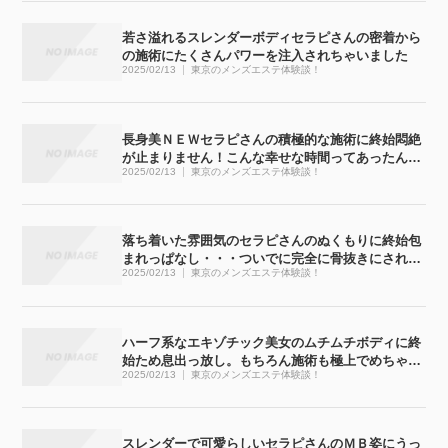
若さ溢れるスレンダーボディセラピさんの密着から
の施術にたくさんパワーを注入されちゃいました
2025/02/13
東京のメンズエステ体験談！
長身美ＮＥＷセラピさんの積極的な施術に終始悶絶
が止まりません！こんな幸せな時間ってあったんで
2025/02/13
東京のメンズエステ体験談！
すね
落ち着いた雰囲気のセラピさんのぬくもりに終始包
まれっぱなし・・・ついでに完全に骨抜きにされち
2025/02/13
東京のメンズエステ体験談！
ゃいました
ハーフ系なエキゾチック美女のムチムチボディに終
始ため息出っ放し。もちろん施術も極上でめちゃく
2025/02/13
東京のメンズエステ体験談！
ちゃ気持ち良かったです
スレンダーで可愛らしいセラピさんのＭＢ姿にうっ