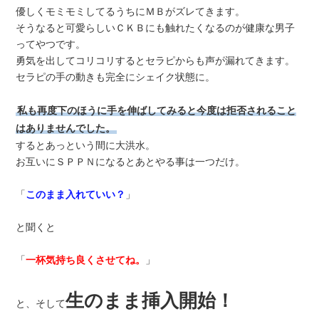
優しくモミモミしてるうちにＭＢがズレてきます。
そうなると可愛らしいＣＫＢにも触れたくなるのが健康な男子
ってやつです。
勇気を出してコリコリするとセラピからも声が漏れてきます。
セラピの手の動きも完全にシェイク状態に。
私も再度下のほうに手を伸ばしてみると今度は拒否されること
はありませんでした。
するとあっという間に大洪水。
お互いにＳＰＰＮになるとあとやる事は一つだけ。
「
このまま入れていい？
」
と聞くと
「
一杯気持ち良くさせてね。
」
生のまま挿入開始！
と、そして