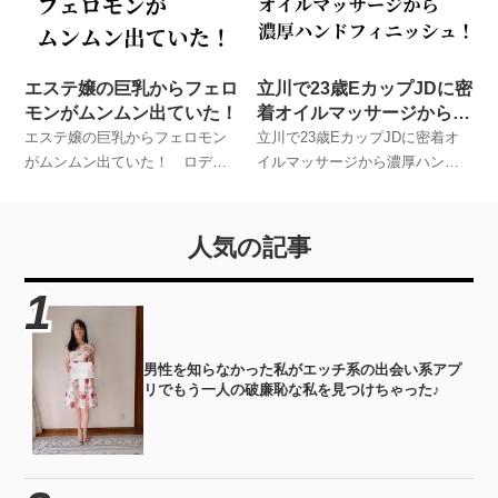
験談！
験談！
エステ嬢の巨乳からフェロ
立川で23歳EカップJDに密
モンがムンムン出ていた！
着オイルマッサージから濃
厚ハンドフィニッシュ！
エステ嬢の巨乳からフェロモン
立川で23歳EカップJDに密着オ
がムンムン出ていた！ ロデオ
イルマッサージから濃厚ハンド
とお友達が実際に体験したメン
フィニッシュ！ ロデオとお友
ズエステでのハプニング体験
達が実際に体験したメンズエス
談！
テでのハプニング体験談！
人気の記事
男性を知らなかった私がエッチ系の出会い系アプ
リでもう一人の破廉恥な私を見つけちゃった♪