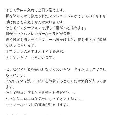
そして予約を入れて当日を迎えます。
駅を降りてから指定されたマンションへ向かうまでのドキドキ
感は何とも言えませんが大好きです。
そしてインターフォンを押して部屋へと進みます。
扉が開いたらスレンダーなセラピが登場。
軽く挨拶を済ませてソファーへ腰かけるとお茶を出されて簡単
な説明に入ります。
オプションの所で迷わずＭＢを選択。
そしてシャワーへ向かいます。
セラピのＭＢ姿を妄想しながらのシャワータイムはワクワクし
ちゃいます。
入念に身体を洗って紙Ｐを装着するとなんだか気合が入ってき
ます。
そして部屋に戻るとＭＢ姿のセラピが・・。
やっぱりエロエロな気分になってきますねぇ～。
セクシーなセラピの施術が始まります。