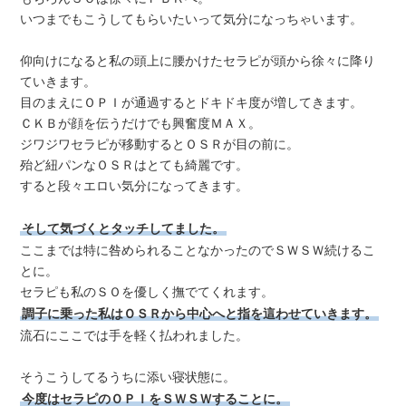
いつまでもこうしてもらいたいって気分になっちゃいます。
仰向けになると私の頭上に腰かけたセラピが頭から徐々に降り
ていきます。
目のまえにＯＰＩが通過するとドキドキ度が増してきます。
ＣＫＢが顔を伝うだけでも興奮度ＭＡＸ。
ジワジワセラピが移動するとＯＳＲが目の前に。
殆ど紐パンなＯＳＲはとても綺麗です。
すると段々エロい気分になってきます。
そして気づくとタッチしてました。
ここまでは特に咎められることなかったのでＳＷＳＷ続けるこ
とに。
セラピも私のＳＯを優しく撫でてくれます。
調子に乗った私はＯＳＲから中心へと指を這わせていきます。
流石にここでは手を軽く払われました。
そうこうしてるうちに添い寝状態に。
今度はセラピのＯＰＩをＳＷＳＷすることに。