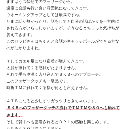
まずはうつ伏せでのマッサージから。
適度に会話も行い良い雰囲気になってきます。
ウオーミングアップとしては最高ですね。
たまに話が無かったり、話をしても自分の話ばかりを一方的に
される方がいらっしゃいますが、そうなるとちょっと気持ちが
萎えてきます。
このセラピさんはちゃんと会話のキャッチボールができる方な
のが助かりますね。
そしてカエル足になり密着が増えてきます。
太腿が擦れてくる感触がたまりません。
それで手も奥深く入り込んでＳＫＢへのアプローチ。
このフェザータッチも一級品です。
時折ＴＭに触れてくる指が何とも言えません。
４ＴＢになると少しずつガッツリときちゃいます。
ＳＫＢへのフェザータッチの流れでＴＭＴＭやＳＯへも触れて
きます。
そして背中へも密着されるとＯＰＩの感触も楽しめます。
もちろんＳＯは徐々にＦＢＫへ。