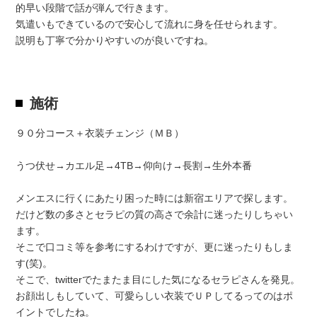
的早い段階で話が弾んで行きます。
気遣いもできているので安心して流れに身を任せられます。
説明も丁寧で分かりやすいのが良いですね。
施術
９０分コース＋衣装チェンジ（ＭＢ）
うつ伏せ→カエル足→4TB→仰向け→長割→生外本番
メンエスに行くにあたり困った時には新宿エリアで探します。
だけど数の多さとセラピの質の高さで余計に迷ったりしちゃい
ます。
そこで口コミ等を参考にするわけですが、更に迷ったりもしま
す(笑)。
そこで、twitterでたまたま目にした気になるセラピさんを発見。
お顔出しもしていて、可愛らしい衣装でＵＰしてるってのはポ
イントでしたね。