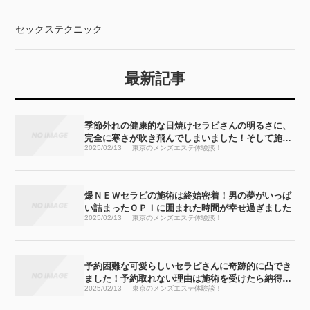
セックステクニック
最新記事
季節外れの健康的な日焼けセラピさんの明るさに、
完全に寒さが吹き飛んでしまいました！そして施術
2025/02/13
東京のメンズエステ体験談！
も・・・完全にぶっ飛びました！！
爆ＮＥＷセラピの施術は終始密着！男の夢がいっぱ
い詰まったＯＰＩに囲まれた時間が幸せ過ぎました
2025/02/13
東京のメンズエステ体験談！
予約困難な可愛らしいセラピさんに奇跡的に凸でき
ました！予約取れない理由は施術を受けたら納得で
2025/02/13
東京のメンズエステ体験談！
す