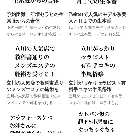
予約困難！年増セラピの生
Twitterで人気のモデル系美
素股からの合体
人と月１での生本番
予約困難！年増セラピの生素股
Twitterで人気のモデル系美人と月
からの合体 ロデオとお友達が
１での生本番 ロデオとお友達が
実際に体験したメンズエステで
実際に体験したメンズエステで
のハプニング体験談！
のハプニング体験談！
立川の人気店で教科書通り
立川がっかりセラピスト有
のメンズエステの施術を受
料手コキの半風俗嬢
ける！
立川の人気店で教科書通りのメ
立川がっかりセラピスト有料手
ンズエステの施術を受ける！
コキの半風俗嬢 ロデオとお友
ロデオとお友達が実際に体験し
達が実際に体験したメンズエス
たメンズエステでのハプニング
テでのハプニング体験談！
体験談！