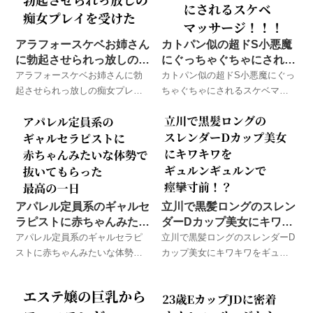
アラフォースケベお姉さん
カトパン似の超ドS小悪魔
に勃起させられっ放しの痴
にぐっちゃぐちゃにされる
女プレイを受けた
スケベマッサージ！！！
アラフォースケベお姉さんに勃
カトパン似の超ドS小悪魔にぐっ
起させられっ放しの痴女プレイ
ちゃぐちゃにされるスケベマッ
を受けた ロデオとお友達が実際
サージ！！！ ロデオとお友達
に体験したメンズエステでのハ
が実際に体験したメンズエステ
プニング体験談！
でのハプニング体験談！
アパレル定員系のギャルセ
立川で黒髪ロングのスレン
ラピストに赤ちゃんみたい
ダーDカップ美女にキワキ
な体勢で抜いてもらった最
ワをギュルンギュルンで痙
アパレル定員系のギャルセラピ
立川で黒髪ロングのスレンダーD
高の一日
攣寸前！？
ストに赤ちゃんみたいな体勢で
カップ美女にキワキワをギュル
抜いてもらった最高の一日 ロ
ンギュルンで痙攣寸前！？ ロ
デオとお友達が実際に体験した
デオとお友達が実際に体験した
メンズエステでのハプニング体
メンズエステでのハプニング体