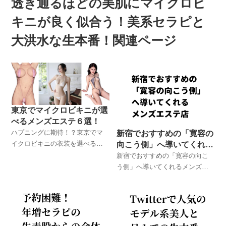
透き通るほどの美肌にマイクロビ
キニが良く似合う！美系セラピと
大洪水な生本番！関連ページ
東京でマイクロビキニが選
べるメンズエステ６選！
ハプニングに期待！？東京でマ
新宿でおすすめの「寛容の
イクロビキニの衣装を選べるメ
向こう側」へ導いてくれる
ンズエステ店を厳選紹介！東京
メンズエステ店
新宿でおすすめの「寛容の向こ
のメンズエステ体験談！ ロデオ
う側」へ導いてくれるメンズエ
とお友達が実際に体験したメン
ステ店 東京のメンズエステ体
ズエステでのハプニング体験
験談！ ロデオとお友達が実際に
談！
体験したメンズエステでのハプ
ニング体験談！