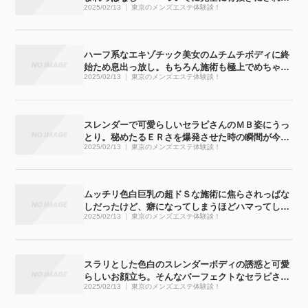
2025/02/13
東京のメンズエステ体験談！
ゃいました
ハーフ系なエキゾチック美女のムチムチボディに終
始ため息出っ放し。もちろん施術も極上でめちゃく
2025/02/13
東京のメンズエステ体験談！
ちゃ気持ち良かったです
スレンダーで可愛らしいセラピさんのＭＢ姿にうっ
とり。秘めたるＥＲさを爆発させた時の瞬間が今で
2025/02/13
東京のメンズエステ体験談！
も忘れられません
ムッチリ色白巨乳の超ドＳな施術に焦らされっぱな
しだったけど、癖になってしまうほどハマってしま
2025/02/13
東京のメンズエステ体験談！
いました
スラリとした色白のスレンダーボディの誘惑と可愛
らしいお顔立ち。そんなパーフェクトなセラピさん
2025/02/13
東京のメンズエステ体験談！
と濃密な時間が過ごせてしまいました