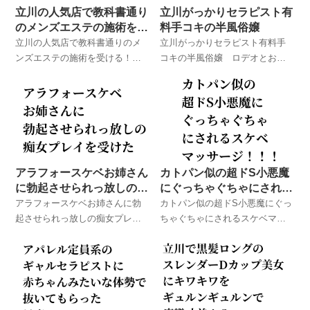
立川の人気店で教科書通り
立川がっかりセラピスト有
のメンズエステの施術を受
料手コキの半風俗嬢
ける！
立川の人気店で教科書通りのメ
立川がっかりセラピスト有料手
ンズエステの施術を受ける！
コキの半風俗嬢 ロデオとお友
ロデオとお友達が実際に体験し
達が実際に体験したメンズエス
たメンズエステでのハプニング
テでのハプニング体験談！
体験談！
アラフォースケベお姉さん
カトパン似の超ドS小悪魔
に勃起させられっ放しの痴
にぐっちゃぐちゃにされる
女プレイを受けた
スケベマッサージ！！！
アラフォースケベお姉さんに勃
カトパン似の超ドS小悪魔にぐっ
起させられっ放しの痴女プレイ
ちゃぐちゃにされるスケベマッ
を受けた ロデオとお友達が実際
サージ！！！ ロデオとお友達
に体験したメンズエステでのハ
が実際に体験したメンズエステ
プニング体験談！
でのハプニング体験談！