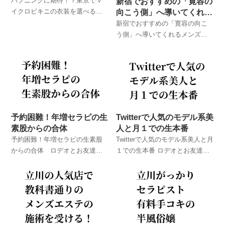
ハプニングに期待！？東京でマ
新宿でおすすめの「寛容の
イクロビキニの衣装を選べるメ
向こう側」へ導いてくれる
ンズエステ店を厳選紹介！東京
メンズエステ店
新宿でおすすめの「寛容の向こ
のメンズエステ体験談！ ロデオ
う側」へ導いてくれるメンズエ
とお友達が実際に体験したメン
ステ店 東京のメンズエステ体
ズエステでのハプニング体験
験談！ ロデオとお友達が実際に
談！
体験したメンズエステでのハプ
ニング体験談！
予約困難！年増セラピの生
Twitterで人気のモデル系美
素股からの合体
人と月１での生本番
予約困難！年増セラピの生素股
Twitterで人気のモデル系美人と月
からの合体 ロデオとお友達が
１での生本番 ロデオとお友達が
実際に体験したメンズエステで
実際に体験したメンズエステで
のハプニング体験談！
のハプニング体験談！