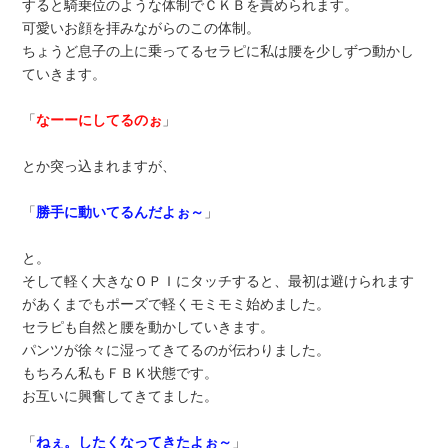
すると騎乗位のような体制でＣＫＢを責められます。
可愛いお顔を拝みながらのこの体制。
ちょうど息子の上に乗ってるセラピに私は腰を少しずつ動かし
ていきます。
「
なーーにしてるのぉ
」
とか突っ込まれますが、
「
勝手に動いてるんだよぉ～
」
と。
そして軽く大きなＯＰＩにタッチすると、最初は避けられます
があくまでもポーズで軽くモミモミ始めました。
セラピも自然と腰を動かしていきます。
パンツが徐々に湿ってきてるのが伝わりました。
もちろん私もＦＢＫ状態です。
お互いに興奮してきてました。
「
ねぇ。したくなってきたよぉ～
」