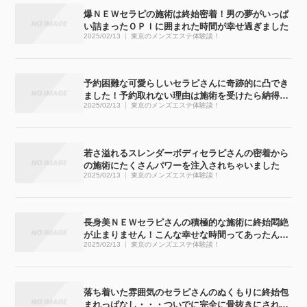
爆ＮＥＷセラピの施術は終始密着！男の夢がいっぱ
い詰まったＯＰＩに囲まれた時間が幸せ過ぎました
2025/02/13
東京のメンズエステ体験談！
予約困難な可愛らしいセラピさんに奇跡的に凸でき
ました！予約取れない理由は施術を受けたら納得で
2025/02/13
東京のメンズエステ体験談！
す
若さ溢れるスレンダーボディセラピさんの密着から
の施術にたくさんパワーを注入されちゃいました
2025/02/13
東京のメンズエステ体験談！
長身美ＮＥＷセラピさんの積極的な施術に終始悶絶
が止まりません！こんな幸せな時間ってあったんで
2025/02/13
東京のメンズエステ体験談！
すね
落ち着いた雰囲気のセラピさんのぬくもりに終始包
まれっぱなし・・・ついでに完全に骨抜きにされち