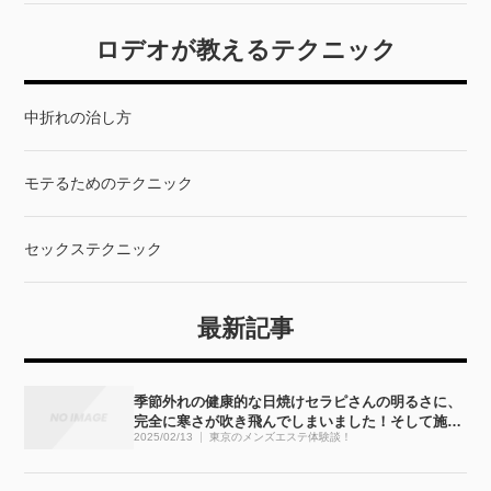
ロデオが教えるテクニック
中折れの治し方
モテるためのテクニック
セックステクニック
最新記事
季節外れの健康的な日焼けセラピさんの明るさに、
完全に寒さが吹き飛んでしまいました！そして施術
2025/02/13
東京のメンズエステ体験談！
も・・・完全にぶっ飛びました！！