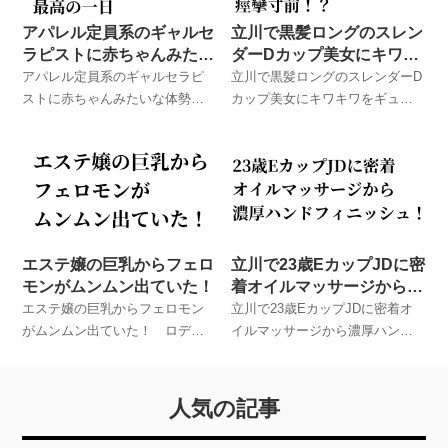
アパレル定員系のギャルセ
立川で黒髪ロングのスレン
ラピストに赤ちゃんみたい
ダーDカップ美女にキワキ
な体勢で抜いてもらった最
ワをギュルンギュルンで痙
アパレル定員系のギャルセラピ
立川で黒髪ロングのスレンダーD
高の一日
攣寸前！？
ストに赤ちゃんみたいな体勢で
カップ美女にキワキワをギュル
抜いてもらった最高の一日 ロ
ンギュルンで痙攣寸前！？ ロ
デオとお友達が実際に体験した
デオとお友達が実際に体験した
メンズエステでのハプニング体
メンズエステでのハプニング体
験談！
験談！
エステ嬢の巨乳からフェロ
立川で23歳EカップJDに密
モンがムンムン出ていた！
着オイルマッサージから濃
厚ハンドフィニッシュ！
エステ嬢の巨乳からフェロモン
立川で23歳EカップJDに密着オ
がムンムン出ていた！ ロデオ
イルマッサージから濃厚ハンド
とお友達が実際に体験したメン
フィニッシュ！ ロデオとお友
ズエステでのハプニング体験
達が実際に体験したメンズエス
談！
テでのハプニング体験談！
人気の記事