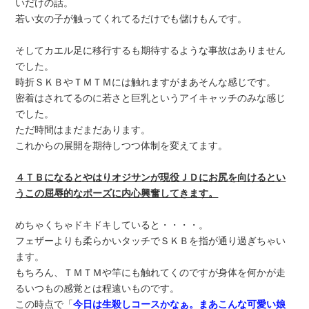
いだけの話。
若い女の子が触ってくれてるだけでも儲けもんです。
そしてカエル足に移行するも期待するような事故はありません
でした。
時折ＳＫＢやＴＭＴＭには触れますがまあそんな感じです。
密着はされてるのに若さと巨乳というアイキャッチのみな感じ
でした。
ただ時間はまだまだあります。
これからの展開を期待しつつ体制を変えてます。
４ＴＢになるとやはりオジサンが現役ＪＤにお尻を向けるとい
うこの屈辱的なポーズに内心興奮してきます。
めちゃくちゃドキドキしていると・・・・。
フェザーよりも柔らかいタッチでＳＫＢを指が通り過ぎちゃい
ます。
もちろん、ＴＭＴＭや竿にも触れてくのですが身体を何かが走
るいつもの感覚とは程遠いものです。
この時点で「
今日は生殺しコースかなぁ。まあこんな可愛い娘