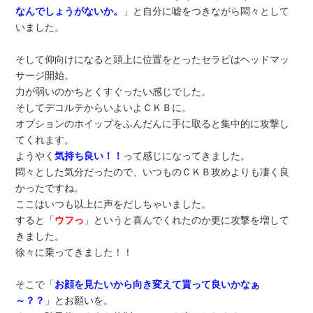
なんでしょうがないか。
」と自分に嘘をつきながら悶々として
いました。
そして仰向けになると頭上に位置をとったセラピはヘッドマッ
サージ開始。
力が弱いのかちとくすぐったい感じでした。
そしてデコルテからいよいよＣＫＢに。
オプションのホイップをふんだんに手に取ると集中的に攻撃し
てくれます。
ようやく
気持ち良い！！
って感じになってきました。
悶々とした気分だったので、いつものＣＫＢ攻めよりも凄く良
かったですね。
ここはいつも以上に声をだしちゃいました。
すると「
ウフっ
」というと喜んでくれたのか更に攻撃を増して
きました。
徐々に乗ってきました！！
そこで「
お顔を見たいから向き変えて貰って良いかなぁ
～？？
」とお願いを。