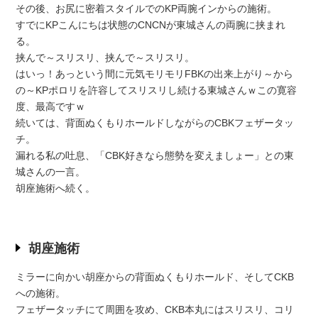
その後、お尻に密着スタイルでのKP両腕インからの施術。
すでにKPこんにちは状態のCNCNが東城さんの両腕に挟まれ
る。
挟んで～スリスリ、挟んで～スリスリ。
はいっ！あっという間に元気モリモリFBKの出来上がり～から
の～KPポロリを許容してスリスリし続ける東城さんｗこの寛容
度、最高ですｗ
続いては、背面ぬくもりホールドしながらのCBKフェザータッ
チ。
漏れる私の吐息、「CBK好きなら態勢を変えましょー」との東
城さんの一言。
胡座施術へ続く。
胡座施術
ミラーに向かい胡座からの背面ぬくもりホールド、そしてCKB
への施術。
フェザータッチにて周囲を攻め、CKB本丸にはスリスリ、コリ