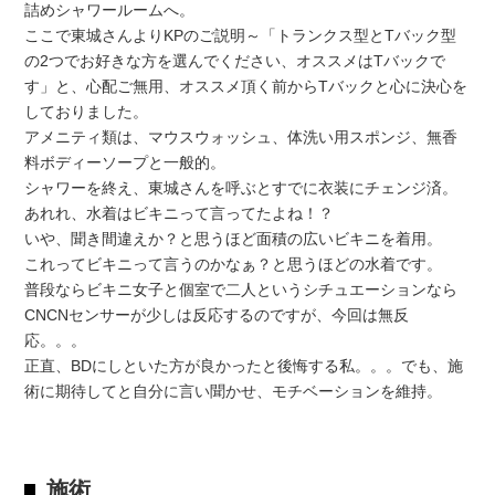
詰めシャワールームへ。
ここで東城さんよりKPのご説明～「トランクス型とTバック型
の2つでお好きな方を選んでください、オススメはTバックで
す」と、心配ご無用、オススメ頂く前からTバックと心に決心を
しておりました。
アメニティ類は、マウスウォッシュ、体洗い用スポンジ、無香
料ボディーソープと一般的。
シャワーを終え、東城さんを呼ぶとすでに衣装にチェンジ済。
あれれ、水着はビキニって言ってたよね！？
いや、聞き間違えか？と思うほど面積の広いビキニを着用。
これってビキニって言うのかなぁ？と思うほどの水着です。
普段ならビキニ女子と個室で二人というシチュエーションなら
CNCNセンサーが少しは反応するのですが、今回は無反
応。。。
正直、BDにしといた方が良かったと後悔する私。。。でも、施
術に期待してと自分に言い聞かせ、モチベーションを維持。
施術