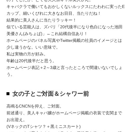
キャバクラで働いてもおかしくないルックスにたわわに実ったE
カップ、細いくびれに大きなお目目、当たりだね！
結果的に美人さんに当たりラッキー！
似ている芸能人は、ズバリ「20代後半になり色白になった池田
美優さん(みちょぱ)」←これ結構自信あり！
ホームページのパネル写真やTwitter掲載の社員のイメージとは
少し違うかな。いい意味で。
私は実物の方が好み。
年齢は20代後半だと思う。
ホームページ表記＋2～3歳と言ったところで間違いないでしょ
う。
女の子とご対面＆シャワー前
高鳴るCNCNを抑え、ご対面。
前述通り、美人キャバ嬢がホームページ掲載の衣装で玄関まで
お出迎え。
(VネックのTシャツ？＋黒ミニスカート)