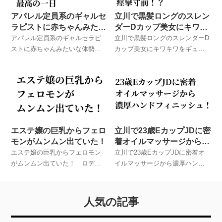
アパレル定員系のギャルセ
立川で黒髪ロングのスレン
ラピストに赤ちゃんみたい
ダーDカップ美女にキワキ
な体勢で抜いてもらった最
ワをギュルンギュルンで痙
アパレル定員系のギャルセラピ
立川で黒髪ロングのスレンダーD
高の一日
攣寸前！？
ストに赤ちゃんみたいな体勢で
カップ美女にキワキワをギュル
抜いてもらった最高の一日 ロ
ンギュルンで痙攣寸前！？ ロ
デオとお友達が実際に体験した
デオとお友達が実際に体験した
メンズエステでのハプニング体
メンズエステでのハプニング体
験談！
験談！
エステ嬢の巨乳からフェロ
立川で23歳EカップJDに密
モンがムンムン出ていた！
着オイルマッサージから濃
厚ハンドフィニッシュ！
エステ嬢の巨乳からフェロモン
立川で23歳EカップJDに密着オ
がムンムン出ていた！ ロデオ
イルマッサージから濃厚ハンド
とお友達が実際に体験したメン
フィニッシュ！ ロデオとお友
ズエステでのハプニング体験
達が実際に体験したメンズエス
談！
テでのハプニング体験談！
人気の記事