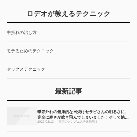
ロデオが教えるテクニック
中折れの治し方
モテるためのテクニック
セックステクニック
最新記事
季節外れの健康的な日焼けセラピさんの明るさに、
完全に寒さが吹き飛んでしまいました！そして施術
2025/02/13
東京のメンズエステ体験談！
も・・・完全にぶっ飛びました！！