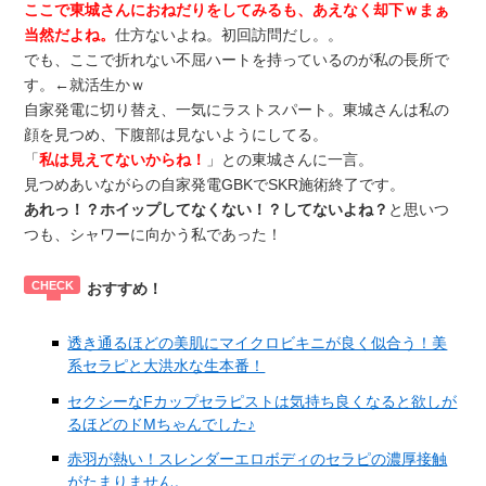
ここで東城さんにおねだりをしてみるも、あえなく却下ｗまぁ
当然だよね。
仕方ないよね。初回訪問だし。。
でも、ここで折れない不屈ハートを持っているのが私の長所で
す。←就活生かｗ
自家発電に切り替え、一気にラストスパート。東城さんは私の
顔を見つめ、下腹部は見ないようにしてる。
「
私は見えてないからね！
」との東城さんに一言。
見つめあいながらの自家発電GBKでSKR施術終了です。
あれっ！？ホイップしてなくない！？してないよね？
と思いつ
つも、シャワーに向かう私であった！
おすすめ！
透き通るほどの美肌にマイクロビキニが良く似合う！美
系セラピと大洪水な生本番！
セクシーなFカップセラピストは気持ち良くなると欲しが
るほどのドMちゃんでした♪
赤羽が熱い！スレンダーエロボディのセラピの濃厚接触
がたまりません。