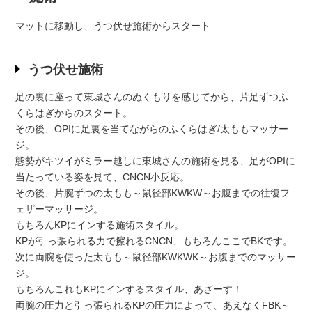
マットに移動し、うつ伏せ施術からスタート
うつ伏せ施術
足の裏に座って東城さんのぬくもりを感じてから、片足ずつふ
くらはぎからのスタート。
その後、OPIに足裏を当てながらのふくらはぎ/太ももマッサー
ジ。
態勢がキツイがミラー越しに東城さんの施術を見る、足がOPIに
当たっている姿を見て、CNCN小反応。
その後、片腕ずつの太もも～鼠径部KWKW～お腹までの往復フ
ェザーマッサージ。
もちろんKPにインする施術スタイル。
KPが引っ張られる力で擦れるCNCN、もちろんここでBKです。
次に両腕を使った太もも～鼠径部KWKWK～お腹までのマッサー
ジ。
もちろんこれもKPにインするスタイル、あざーす！
両腕の圧力と引っ張られるKPの圧力によって、あえなくFBK～