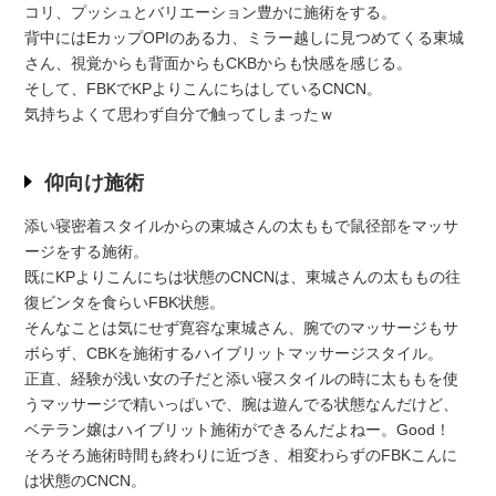
コリ、プッシュとバリエーション豊かに施術をする。
背中にはEカップOPIのある力、ミラー越しに見つめてくる東城
さん、視覚からも背面からもCKBからも快感を感じる。
そして、FBKでKPよりこんにちはしているCNCN。
気持ちよくて思わず自分で触ってしまったｗ
仰向け施術
添い寝密着スタイルからの東城さんの太ももで鼠径部をマッサ
ージをする施術。
既にKPよりこんにちは状態のCNCNは、東城さんの太ももの往
復ビンタを食らいFBK状態。
そんなことは気にせず寛容な東城さん、腕でのマッサージもサ
ボらず、CBKを施術するハイブリットマッサージスタイル。
正直、経験が浅い女の子だと添い寝スタイルの時に太ももを使
うマッサージで精いっぱいで、腕は遊んでる状態なんだけど、
ベテラン嬢はハイブリット施術ができるんだよねー。Good！
そろそろ施術時間も終わりに近づき、相変わらずのFBKこんに
は状態のCNCN。