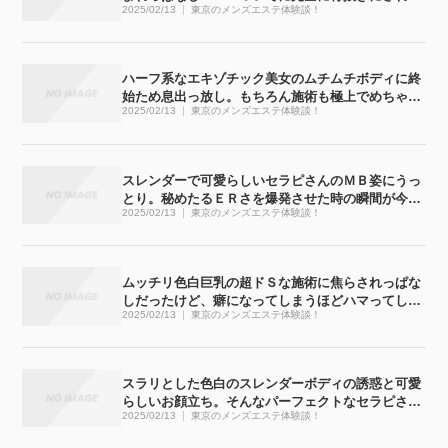
2025/02/13
東京のメンズエステ体験談！
ゃいました
ハーフ系なエキゾチック美女のムチムチボディに終
始ため息出っ放し。もちろん施術も極上でめちゃく
2025/02/13
東京のメンズエステ体験談！
ちゃ気持ち良かったです
スレンダーで可愛らしいセラピさんのＭＢ姿にうっ
とり。秘めたるＥＲさを爆発させた時の瞬間が今で
2025/02/13
東京のメンズエステ体験談！
も忘れられません
ムッチリ色白巨乳の超ドＳな施術に焦らされっぱな
しだったけど、癖になってしまうほどハマってしま
2025/02/13
東京のメンズエステ体験談！
いました
スラリとした色白のスレンダーボディの誘惑と可愛
らしいお顔立ち。そんなパーフェクトなセラピさん
2025/02/13
東京のメンズエステ体験談！
と濃密な時間が過ごせてしまいました