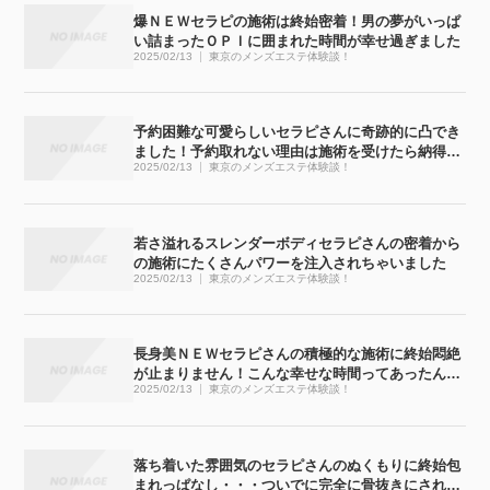
爆ＮＥＷセラピの施術は終始密着！男の夢がいっぱ
い詰まったＯＰＩに囲まれた時間が幸せ過ぎました
2025/02/13
東京のメンズエステ体験談！
予約困難な可愛らしいセラピさんに奇跡的に凸でき
ました！予約取れない理由は施術を受けたら納得で
2025/02/13
東京のメンズエステ体験談！
す
若さ溢れるスレンダーボディセラピさんの密着から
の施術にたくさんパワーを注入されちゃいました
2025/02/13
東京のメンズエステ体験談！
長身美ＮＥＷセラピさんの積極的な施術に終始悶絶
が止まりません！こんな幸せな時間ってあったんで
2025/02/13
東京のメンズエステ体験談！
すね
落ち着いた雰囲気のセラピさんのぬくもりに終始包
まれっぱなし・・・ついでに完全に骨抜きにされち