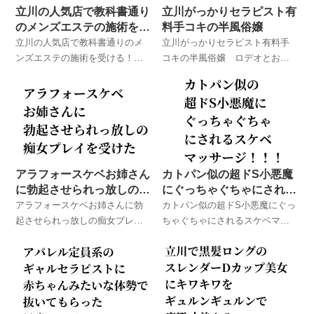
立川の人気店で教科書通り
立川がっかりセラピスト有
のメンズエステの施術を受
料手コキの半風俗嬢
ける！
立川の人気店で教科書通りのメ
立川がっかりセラピスト有料手
ンズエステの施術を受ける！
コキの半風俗嬢 ロデオとお友
ロデオとお友達が実際に体験し
達が実際に体験したメンズエス
たメンズエステでのハプニング
テでのハプニング体験談！
体験談！
アラフォースケベお姉さん
カトパン似の超ドS小悪魔
に勃起させられっ放しの痴
にぐっちゃぐちゃにされる
女プレイを受けた
スケベマッサージ！！！
アラフォースケベお姉さんに勃
カトパン似の超ドS小悪魔にぐっ
起させられっ放しの痴女プレイ
ちゃぐちゃにされるスケベマッ
を受けた ロデオとお友達が実際
サージ！！！ ロデオとお友達
に体験したメンズエステでのハ
が実際に体験したメンズエステ
プニング体験談！
でのハプニング体験談！