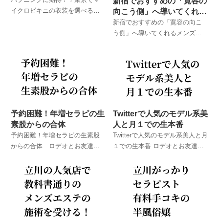
新宿でおすすめの「寛容の
イクロビキニの衣装を選べるメ
向こう側」へ導いてくれる
ンズエステ店を厳選紹介！東京
メンズエステ店
新宿でおすすめの「寛容の向こ
のメンズエステ体験談！ ロデオ
う側」へ導いてくれるメンズエ
とお友達が実際に体験したメン
ステ店 東京のメンズエステ体
ズエステでのハプニング体験
験談！ ロデオとお友達が実際に
談！
体験したメンズエステでのハプ
ニング体験談！
予約困難！年増セラピの生
Twitterで人気のモデル系美
素股からの合体
人と月１での生本番
予約困難！年増セラピの生素股
Twitterで人気のモデル系美人と月
からの合体 ロデオとお友達が
１での生本番 ロデオとお友達が
実際に体験したメンズエステで
実際に体験したメンズエステで
のハプニング体験談！
のハプニング体験談！