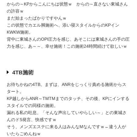
からの～KPからこんにちは状態ｗ からの～直さない東城さん
の許容ｗ
まだ始まったばかりですやんｗ
この状態でカエル脚施術へ、添い寝スタイルからのKPイン
KWKW施術。
背中に東城さんのOPI圧力を感じ、あそこには東城さんの手の圧
力を感じ、あ～～、幸せ施術！この施術24時間続けて欲しいｗ
4TB施術
お待ちかねの4TB。まずは、ANRをじっくり責める施術からス
タート。
KP越しからANR～TMTMまでのタッチ、その後、KPにインする
スタイルでの同様の施術。
漏れる私の吐息、「そんな声出していやらしい～」との東城さ
んのドS発言、快感ですｗ
そう、メンズエステに来る人はみんなМなんですｗ←違う人が
いたらごめんねｗ