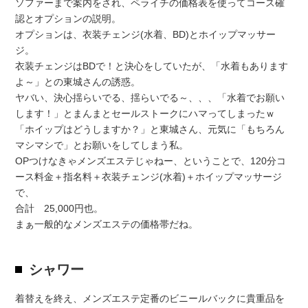
ソファーまで案内をされ、ペライチの価格表を使ってコース確
認とオプションの説明。
オプションは、衣装チェンジ(水着、BD)とホイップマッサー
ジ。
衣装チェンジはBDで！と決心をしていたが、「水着もあります
よ～」との東城さんの誘惑。
ヤバい、決心揺らいでる、揺らいでる～、、、「水着でお願い
します！」とまんまとセールストークにハマってしまったｗ
「ホイップはどうしますか？」と東城さん、元気に「もちろん
マシマシで」とお願いをしてしまう私。
OPつけなきゃメンズエステじゃねー、ということで、120分コ
ース料金＋指名料＋衣装チェンジ(水着)＋ホイップマッサージ
で、
合計 25,000円也。
まぁ一般的なメンズエステの価格帯だね。
シャワー
着替えを終え、メンズエステ定番のビニールバックに貴重品を