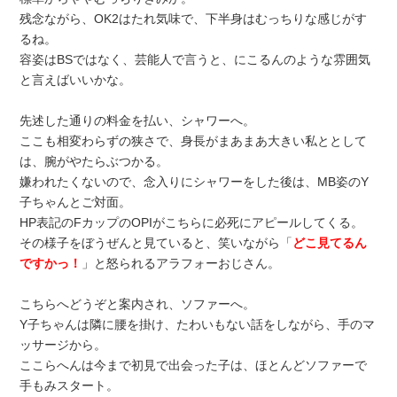
残念ながら、OK2はたれ気味で、下半身はむっちりな感じがす
るね。
容姿はBSではなく、芸能人で言うと、にこるんのような雰囲気
と言えばいいかな。
先述した通りの料金を払い、シャワーへ。
ここも相変わらずの狭さで、身長がまあまあ大きい私ととして
は、腕がやたらぶつかる。
嫌われたくないので、念入りにシャワーをした後は、MB姿のY
子ちゃんとご対面。
HP表記のFカップのOPIがこちらに必死にアピールしてくる。
その様子をぼうぜんと見ていると、笑いながら「
どこ見てるん
ですかっ！
」と怒られるアラフォーおじさん。
こちらへどうぞと案内され、ソファーへ。
Y子ちゃんは隣に腰を掛け、たわいもない話をしながら、手のマ
ッサージから。
ここらへんは今まで初見で出会った子は、ほとんどソファーで
手もみスタート。