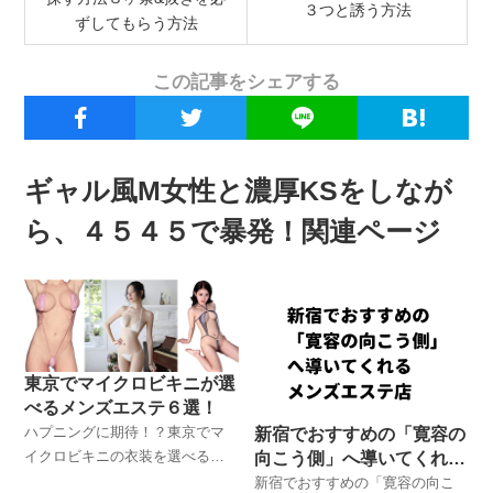
３つと誘う方法
ずしてもらう方法
この記事をシェアする
ギャル風M女性と濃厚KSをしなが
ら、４５４５で暴発！関連ページ
東京でマイクロビキニが選
べるメンズエステ６選！
ハプニングに期待！？東京でマ
新宿でおすすめの「寛容の
イクロビキニの衣装を選べるメ
向こう側」へ導いてくれる
ンズエステ店を厳選紹介！東京
メンズエステ店
新宿でおすすめの「寛容の向こ