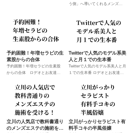
のメンズエステ体験談！ ロデオ
う側」へ導いてくれるメンズエ
とお友達が実際に体験したメン
ステ店 東京のメンズエステ体
ズエステでのハプニング体験
験談！ ロデオとお友達が実際に
談！
体験したメンズエステでのハプ
ニング体験談！
予約困難！年増セラピの生
Twitterで人気のモデル系美
素股からの合体
人と月１での生本番
予約困難！年増セラピの生素股
Twitterで人気のモデル系美人と月
からの合体 ロデオとお友達が
１での生本番 ロデオとお友達が
実際に体験したメンズエステで
実際に体験したメンズエステで
のハプニング体験談！
のハプニング体験談！
立川の人気店で教科書通り
立川がっかりセラピスト有
のメンズエステの施術を受
料手コキの半風俗嬢