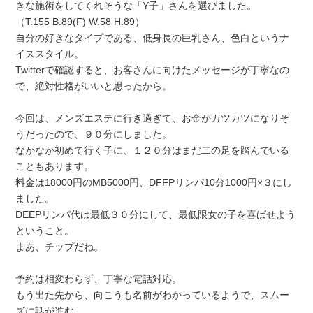
きな施術をしてくれそうな「Y子」さんを選びました。
（T.155 B.89(F) W.58 H.89）
自分の好きなタイプである、低身長の巨乳さん、色白というナ
イススタイル。
Twitterで確認すると、お客さんに向けたメッセージが丁寧なの
で、絶対性格がいいと思ったから。
今回は、メンズエステに行き過ぎて、お金がカツカツになりそ
うだったので、９０分にしました。
なかなか初めて行く子に、１２０分はまだ二の足を踏んでいる
こともあります。
料金は18000円のMB5000円、DFFPリンパ10分1000円×３にし
ました。
DEEPリンパ代は最低３０分にして、最低限女の子を喜ばせよう
ということ。
まあ、チップだね。
予約は相変わらず、丁寧な電話対応。
もう出た先から、向こうも名前がわかっているようで、スムー
ズに話が進む。