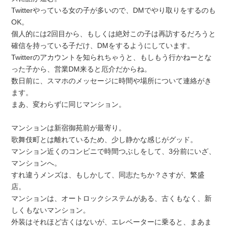
Twitterやっている女の子が多いので、DMでやり取りをするのも
OK。
個人的には2回目から、もしくは絶対この子は再訪するだろうと
確信を持っている子だけ、DMをするようにしています。
Twitterのアカウントを知られちゃうと、もしもう行かねーとな
った子から、営業DM来ると厄介だからね。
数日前に、スマホのメッセージに時間や場所について連絡がき
ます。
まあ、変わらずに同じマンション。
マンションは新宿御苑前が最寄り。
歌舞伎町とは離れているため、少し静かな感じがグッド。
マンション近くのコンビニで時間つぶしをして、3分前にいざ、
マンションへ。
すれ違うメンズは、もしかして、同志たちか？さすが、繁盛
店。
マンションは、オートロックシステムがある、古くもなく、新
しくもないマンション。
外装はそれほど古くはないが、エレベーターに乗ると、まあま