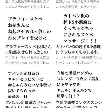
ける！
立川の人気店で教科書通りのメ
立川がっかりセラピスト有料手
ンズエステの施術を受ける！
コキの半風俗嬢 ロデオとお友
ロデオとお友達が実際に体験し
達が実際に体験したメンズエス
たメンズエステでのハプニング
テでのハプニング体験談！
体験談！
アラフォースケベお姉さん
カトパン似の超ドS小悪魔
に勃起させられっ放しの痴
にぐっちゃぐちゃにされる
女プレイを受けた
スケベマッサージ！！！
アラフォースケベお姉さんに勃
カトパン似の超ドS小悪魔にぐっ
起させられっ放しの痴女プレイ
ちゃぐちゃにされるスケベマッ
を受けた ロデオとお友達が実際
サージ！！！ ロデオとお友達
に体験したメンズエステでのハ
が実際に体験したメンズエステ
プニング体験談！
でのハプニング体験談！
アパレル定員系のギャルセ
立川で黒髪ロングのスレン
ラピストに赤ちゃんみたい
ダーDカップ美女にキワキ