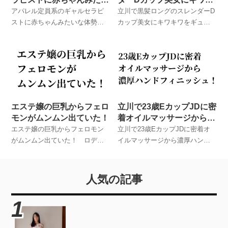
な体勢で抜いてもらった最
ワをギュルンギュルンで痙
アパレル定員系のギャルセラピ
立川で黒髪ロングのスレンダーD
高の一日
攣寸前！？
ストに赤ちゃんみたいな体勢で
カップ美女にキワキワをギュル
抜いてもらった最高の一日 ロ
ンギュルンで痙攣寸前！？ ロ
デオとお友達が実際に体験した
デオとお友達が実際に体験した
メンズエステでのハプニング体
メンズエステでのハプニング体
験談！
験談！
エステ嬢の巨乳からフェロ
立川で23歳EカップJDに密
モンがムンムン出ていた！
着オイルマッサージから濃
厚ハンドフィニッシュ！
エステ嬢の巨乳からフェロモン
立川で23歳EカップJDに密着オ
がムンムン出ていた！ ロデオ
イルマッサージから濃厚ハンド
とお友達が実際に体験したメン
フィニッシュ！ ロデオとお友
ズエステでのハプニング体験
達が実際に体験したメンズエス
談！
テでのハプニング体験談！
人気の記事