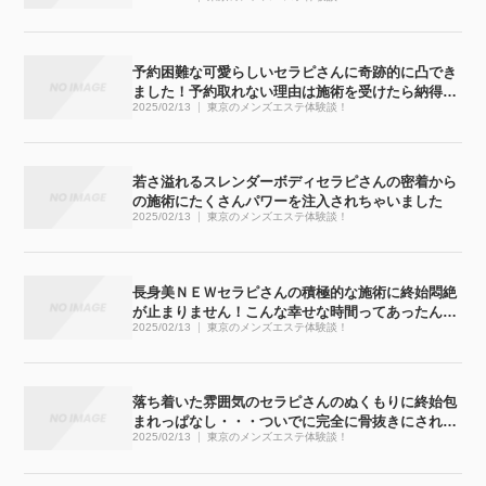
予約困難な可愛らしいセラピさんに奇跡的に凸でき
ました！予約取れない理由は施術を受けたら納得で
2025/02/13
東京のメンズエステ体験談！
す
若さ溢れるスレンダーボディセラピさんの密着から
の施術にたくさんパワーを注入されちゃいました
2025/02/13
東京のメンズエステ体験談！
長身美ＮＥＷセラピさんの積極的な施術に終始悶絶
が止まりません！こんな幸せな時間ってあったんで
2025/02/13
東京のメンズエステ体験談！
すね
落ち着いた雰囲気のセラピさんのぬくもりに終始包
まれっぱなし・・・ついでに完全に骨抜きにされち
2025/02/13
東京のメンズエステ体験談！
ゃいました