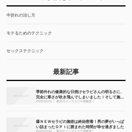
中折れの治し方
モテるためのテクニック
セックステクニック
最新記事
季節外れの健康的な日焼けセラピさんの明るさに、
完全に寒さが吹き飛んでしまいました！そして施術
2025/02/13
東京のメンズエステ体験談！
も・・・完全にぶっ飛びました！！
爆ＮＥＷセラピの施術は終始密着！男の夢がいっぱ
い詰まったＯＰＩに囲まれた時間が幸せ過ぎました
2025/02/13
東京のメンズエステ体験談！