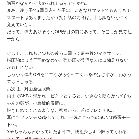
講習かなんかで決められてるんですかね。
まあ、違う子で2回目入った子は、いきなりマットでもみくちゃ
スタートはありましたが（笑）話の内容は、申し訳ないが全く
覚えていない。
だって、弾力ありそうなOPIが目の前にあって、そこしか見てね
ーから。
そして、これもいつもの後ろに回って肩や首のマッサージ。
指圧的には若干弱めなので、強い圧が希望な人には物足りない
かもしれない。
しっかり弾力OPIを当てながらやってくれるのはさすが、わかっ
てらっしゃる。
お次は、対面座位状態。
両手でCKBを弾かれ、ビクッとすると、いきなり朗らかなY子ち
ゃんの顔が、小悪魔的表情に。
抱きしめてくれるような、密着から、首にフレンチKS。
耳にもフレンチKSをしてくれ、一気にこっちのSONは怒張モー
ドへ。
Y子ちゃんもわかっていたようで、腰を少しずつ振ってくれる。
なんて、ERい子なんだ！