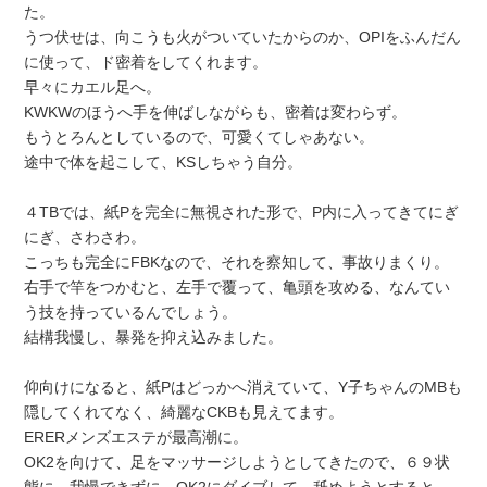
た。
うつ伏せは、向こうも火がついていたからのか、OPIをふんだん
に使って、ド密着をしてくれます。
早々にカエル足へ。
KWKWのほうへ手を伸ばしながらも、密着は変わらず。
もうとろんとしているので、可愛くてしゃあない。
途中で体を起こして、KSしちゃう自分。
４TBでは、紙Pを完全に無視された形で、P内に入ってきてにぎ
にぎ、さわさわ。
こっちも完全にFBKなので、それを察知して、事故りまくり。
右手で竿をつかむと、左手で覆って、亀頭を攻める、なんてい
う技を持っているんでしょう。
結構我慢し、暴発を抑え込みました。
仰向けになると、紙Pはどっかへ消えていて、Y子ちゃんのMBも
隠してくれてなく、綺麗なCKBも見えてます。
ERERメンズエステが最高潮に。
OK2を向けて、足をマッサージしようとしてきたので、６９状
態に。我慢できずに、OK2にダイブして、舐めようとすると、