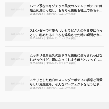
ハーフ系なエキゾチック美女のムチムチボディに終
始ため息出っ放し。もちろん施術も極上でめちゃく
2025/02/13
東京のメンズエステ体験談！
ちゃ気持ち良かったです
スレンダーで可愛らしいセラピさんのＭＢ姿にうっ
とり。秘めたるＥＲさを爆発させた時の瞬間が今で
2025/02/13
東京のメンズエステ体験談！
も忘れられません
ムッチリ色白巨乳の超ドＳな施術に焦らされっぱな
しだったけど、癖になってしまうほどハマってしま
2025/02/13
東京のメンズエステ体験談！
いました
スラリとした色白のスレンダーボディの誘惑と可愛
らしいお顔立ち。そんなパーフェクトなセラピさん
2025/02/13
東京のメンズエステ体験談！
と濃密な時間が過ごせてしまいました