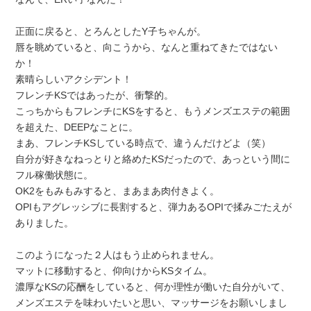
正面に戻ると、とろんとしたY子ちゃんが。
唇を眺めていると、向こうから、なんと重ねてきたではない
か！
素晴らしいアクシデント！
フレンチKSではあったが、衝撃的。
こっちからもフレンチにKSをすると、もうメンズエステの範囲
を超えた、DEEPなことに。
まあ、フレンチKSしている時点で、違うんだけどよ（笑）
自分が好きなねっとりと絡めたKSだったので、あっという間に
フル稼働状態に。
OK2をもみもみすると、まあまあ肉付きよく。
OPIもアグレッシブに長割すると、弾力あるOPIで揉みごたえが
ありました。
このようになった２人はもう止められません。
マットに移動すると、仰向けからKSタイム。
濃厚なKSの応酬をしていると、何か理性が働いた自分がいて、
メンズエステを味わいたいと思い、マッサージをお願いしまし