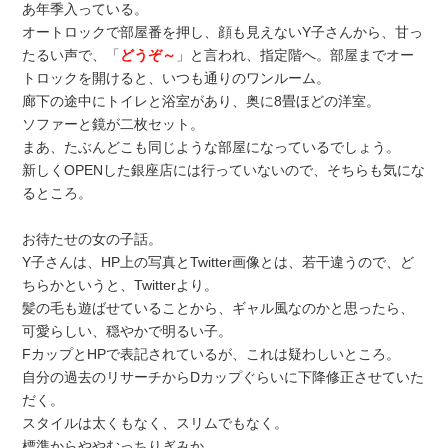
あ年季入っている。
オートロックで部屋番を押し、顔も見えないY子さんから、甘っ
たるい声で、「
どうぞ～
」と言われ、指定階へ。部屋までオー
トロックを開けると、いつも通りのワンルーム。
廊下の途中にトイレと浴室があり、奥に8畳ほどの洋室。
ソファーと鏡が二枚セット。
まあ、たぶんどこも同じような部屋になっているでしょう。
新しくOPENした銀座店には行っていないので、そちらも気にな
るところ。
お待たせの女の子話。
Y子さんは、HP上の写真とTwitter画像とは、若干違うので、ど
ちらかというと、Twitterより。
髪の毛も遊ばせていることから、ギャル風なのかと思ったら、
可愛らしい、穏やかで明るい子。
FカップとHPで表記されているが、これは疑わしいところ。
自分の過去のリサーチからDカップぐらいに下降修正させていた
だく。
スタイルは太くもなく、スリムでもなく。
標準からややむっちりぎみか。