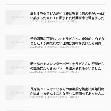
爆ＮＥＷセラピの施術は終始密着！男の夢がいっぱ
い詰まったＯＰＩに囲まれた時間が幸せ過ぎました
2025/02/13
東京のメンズエステ体験談！
予約困難な可愛らしいセラピさんに奇跡的に凸でき
ました！予約取れない理由は施術を受けたら納得で
2025/02/13
東京のメンズエステ体験談！
す
若さ溢れるスレンダーボディセラピさんの密着から
の施術にたくさんパワーを注入されちゃいました
2025/02/13
東京のメンズエステ体験談！
長身美ＮＥＷセラピさんの積極的な施術に終始悶絶
が止まりません！こんな幸せな時間ってあったんで
2025/02/13
東京のメンズエステ体験談！
すね