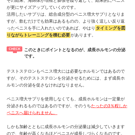
その結果、海綿体が増殖と膨張を繰り返して、結果的にペニス
が更にサイズアップしていくのです。
活用したいサプリは、総合成分型のペニス増大サプリとなりま
すが、飲むだけでも効果はあるものの、より強く逞しい反り返
ったペニスを手に入れたいのであれば、やはり
タイミングを図
りながらトレーニングを積む必要
があります。
このときにポイントとなるのが、成長ホルモンの分泌
です。
テストステロンもペニス増大には必要なホルモンではあるので
すが、そのテストステロンを分泌させるためには、まず成長ホ
ルモンの分泌を促さなければなりません。
ペニス増大サプリを使用しなくても、成長ホルモンは一定量が
分泌されるものではあるのですが、そのうち
たったの3％程しか
ペニスへ届けられません。
しかも加齢とともに成長ホルモンの分泌量は減少していきます
ので、年齢が高くなるほどペニスが成長しづらくなるのです。