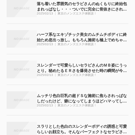
落ち着いた雰囲気のセラピさんのぬくもりに終始包
まれっぱなし・・・ついでに完全に骨抜きにされち
2025/02/13
東京のメンズエステ体験談！
ゃいました
ハーフ系なエキゾチック美女のムチムチボディに終
始ため息出っ放し。もちろん施術も極上でめちゃく
2025/02/13
東京のメンズエステ体験談！
ちゃ気持ち良かったです
スレンダーで可愛らしいセラピさんのＭＢ姿にうっ
とり。秘めたるＥＲさを爆発させた時の瞬間が今で
2025/02/13
東京のメンズエステ体験談！
も忘れられません
ムッチリ色白巨乳の超ドＳな施術に焦らされっぱな
しだったけど、癖になってしまうほどハマってしま
2025/02/13
東京のメンズエステ体験談！
いました
スラリとした色白のスレンダーボディの誘惑と可愛
らしいお顔立ち。そんなパーフェクトなセラピさん