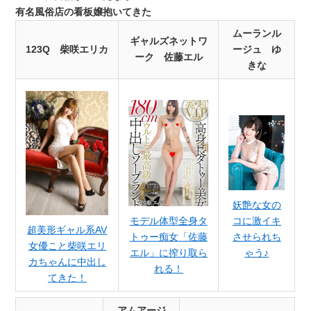
有名風俗店の看板嬢抱いてきた
ムーランル
ギャルズネットワ
123Q 柴咲エリカ
ージュ ゆ
ーク 佐藤エル
きな
妖艶な女の
コに激イキ
モデル体型全身タ
超美形ギャル系AV
させられち
トゥー痴女「佐藤
女優こと柴咲エリ
ゃう♪
エル」に搾り取ら
カちゃんに中出し
れる！
てきた！
アムアージ