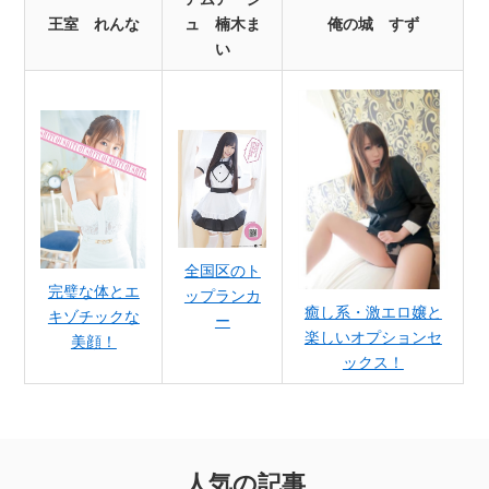
王室 れんな
ュ 楠木ま
俺の城 すず
い
全国区のト
完璧な体とエ
ップランカ
癒し系・激エロ嬢と
キゾチックな
ー
楽しいオプションセ
美顔！
ックス！
人気の記事