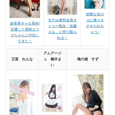
妖艶な女の
コに激イキ
モデル体型全身タ
超美形ギャル系AV
させられち
トゥー痴女「佐藤
女優こと柴咲エリ
ゃう♪
エル」に搾り取ら
カちゃんに中出し
れる！
てきた！
アムアージ
王室 れんな
ュ 楠木ま
俺の城 すず
い