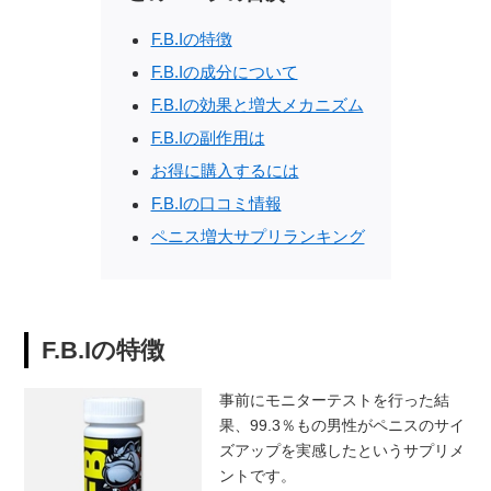
F.B.Iの特徴
F.B.Iの成分について
F.B.Iの効果と増大メカニズム
F.B.Iの副作用は
お得に購入するには
F.B.Iの口コミ情報
ペニス増大サプリランキング
F.B.Iの特徴
事前にモニターテストを行った結
果、99.3％もの男性がペニスのサイ
ズアップを実感したというサプリメ
ントです。