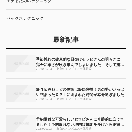
モテるためのテクニック
セックステクニック
最新記事
季節外れの健康的な日焼けセラピさんの明るさに、
完全に寒さが吹き飛んでしまいました！そして施術
2025/02/13
東京のメンズエステ体験談！
も・・・完全にぶっ飛びました！！
爆ＮＥＷセラピの施術は終始密着！男の夢がいっぱ
い詰まったＯＰＩに囲まれた時間が幸せ過ぎました
2025/02/13
東京のメンズエステ体験談！
予約困難な可愛らしいセラピさんに奇跡的に凸でき
ました！予約取れない理由は施術を受けたら納得で
2025/02/13
東京のメンズエステ体験談！
す