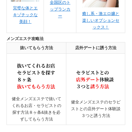
全国区のト
完璧な体とエ
ップランカ
癒し系・激エロ嬢と
キゾチックな
ー
楽しいオプションセ
美顔！
ックス！
メンズエステ攻略法
抜いてもらう方法
店外デートに誘う方法
健全メンズエステで抜いて
健全メンズエステのセラピ
くれるお店・セラピストの
ストとの店外デート体験談
探す方法８ヶ条&抜きを必
３つと誘う方法
ずしてもらう方法