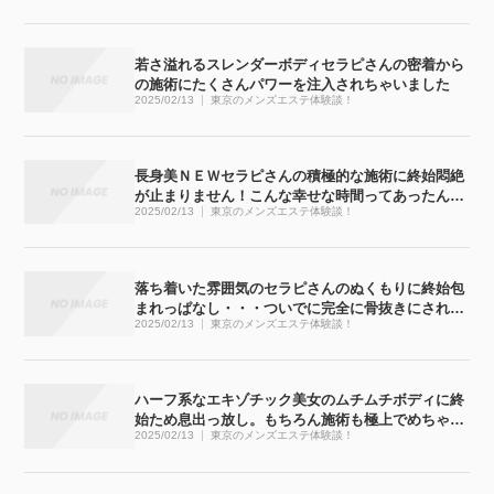
若さ溢れるスレンダーボディセラピさんの密着から
の施術にたくさんパワーを注入されちゃいました
2025/02/13
東京のメンズエステ体験談！
長身美ＮＥＷセラピさんの積極的な施術に終始悶絶
が止まりません！こんな幸せな時間ってあったんで
2025/02/13
東京のメンズエステ体験談！
すね
落ち着いた雰囲気のセラピさんのぬくもりに終始包
まれっぱなし・・・ついでに完全に骨抜きにされち
2025/02/13
東京のメンズエステ体験談！
ゃいました
ハーフ系なエキゾチック美女のムチムチボディに終
始ため息出っ放し。もちろん施術も極上でめちゃく
2025/02/13
東京のメンズエステ体験談！
ちゃ気持ち良かったです