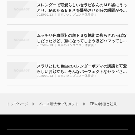
スレンダーで可愛らしいセラピさんのＭＢ姿にうっ
とり。秘めたるＥＲさを爆発させた時の瞬間が今で
2025/02/13
東京のメンズエステ体験談！
も忘れられません
ムッチリ色白巨乳の超ドＳな施術に焦らされっぱな
しだったけど、癖になってしまうほどハマってしま
2025/02/13
東京のメンズエステ体験談！
いました
スラリとした色白のスレンダーボディの誘惑と可愛
らしいお顔立ち。そんなパーフェクトなセラピさん
2025/02/13
東京のメンズエステ体験談！
と濃密な時間が過ごせてしまいました
トップページ
ペニス増大サプリメント
FBIの特徴と効果