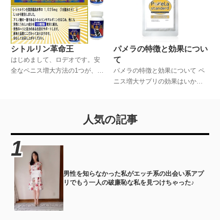
ス増大サプリについて詳しく解
説していくことにします。
シトルリン革命王
パメラの特徴と効果につい
て
はじめまして、ロデオです。安
全なペニス増大方法の1つが、サ
パメラの特徴と効果について ペ
プリを活用する方法だといわれ
ニス増大サプリの効果はいか
ていますが、このサイトでは僕
に！？
の体験談を踏まえながら、ペニ
ス増大サプリについて詳しく解
人気の記事
説していくことにします。
男性を知らなかった私がエッチ系の出会い系アプ
リでもう一人の破廉恥な私を見つけちゃった♪