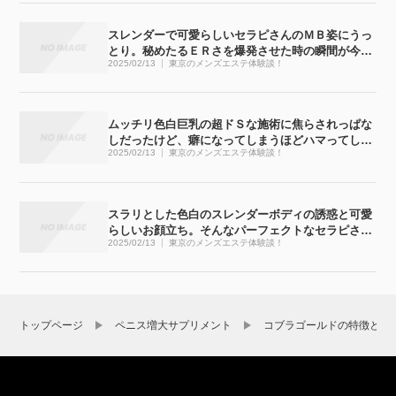
スレンダーで可愛らしいセラピさんのＭＢ姿にうっ
とり。秘めたるＥＲさを爆発させた時の瞬間が今で
2025/02/13
東京のメンズエステ体験談！
も忘れられません
ムッチリ色白巨乳の超ドＳな施術に焦らされっぱな
しだったけど、癖になってしまうほどハマってしま
2025/02/13
東京のメンズエステ体験談！
いました
スラリとした色白のスレンダーボディの誘惑と可愛
らしいお顔立ち。そんなパーフェクトなセラピさん
2025/02/13
東京のメンズエステ体験談！
と濃密な時間が過ごせてしまいました
トップページ
ペニス増大サプリメント
コブラゴールドの特徴と効