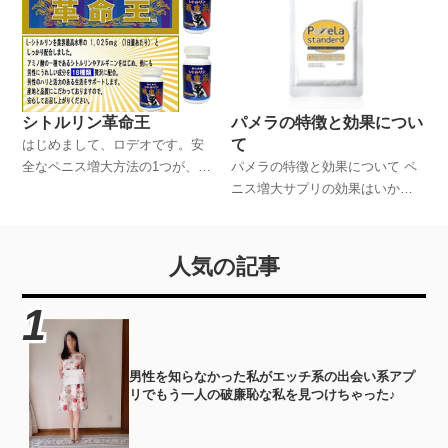
の体験談を踏まえながら、ペニ
ス増大サプリについて詳しく解
説していくことにします。
シトルリン革命王
パメラの特徴と効果につい
て
はじめまして、ロデオです。安
全なペニス増大方法の1つが、サ
パメラの特徴と効果について ペ
プリを活用する方法だといわれ
ニス増大サプリの効果はいか
ていますが、このサイトでは僕
に！？
の体験談を踏まえながら、ペニ
ス増大サプリについて詳しく解
人気の記事
説していくことにします。
男性を知らなかった私がエッチ系の出会い系アプ
リでもう一人の破廉恥な私を見つけちゃった♪