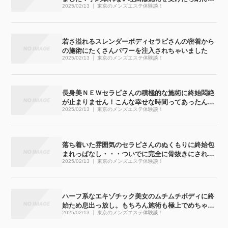
2025/02/13
東京のメンズエステ体験談！
す
若さ溢れるスレンダーボディセラピさんの密着から
の施術にたくさんパワーを注入されちゃいました
2025/02/13
東京のメンズエステ体験談！
長身美ＮＥＷセラピさんの積極的な施術に終始悶絶
が止まりません！こんな幸せな時間ってあったんで
2025/02/13
東京のメンズエステ体験談！
すね
落ち着いた雰囲気のセラピさんのぬくもりに終始包
まれっぱなし・・・ついでに完全に骨抜きにされち
2025/02/13
東京のメンズエステ体験談！
ゃいました
ハーフ系なエキゾチック美女のムチムチボディに終
始ため息出っ放し。もちろん施術も極上でめちゃく
2025/02/13
東京のメンズエステ体験談！
ちゃ気持ち良かったです