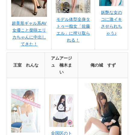
妖艶な女の
コに激イキ
モデル体型全身タ
超美形ギャル系AV
させられち
トゥー痴女「佐藤
女優こと柴咲エリ
ゃう♪
エル」に搾り取ら
カちゃんに中出し
れる！
てきた！
アムアージ
王室 れんな
ュ 楠木ま
俺の城 すず
い
全国区のト