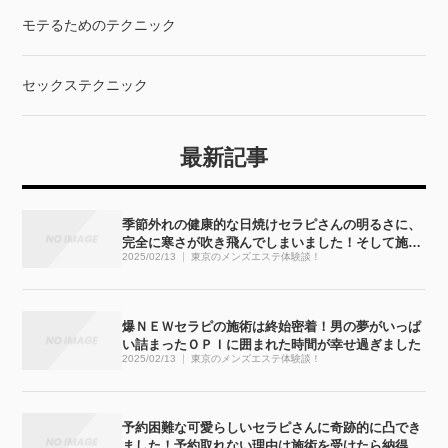
モテるためのテクニック
セックステクニック
最新記事
季節外れの健康的な日焼けセラピさんの明るさに、
完全に寒さが吹き飛んでしまいました！そして施術
2025/02/13
東京のメンズエステ体験談！
も・・・完全にぶっ飛びました！！
爆ＮＥＷセラピの施術は終始密着！男の夢がいっぱ
い詰まったＯＰＩに囲まれた時間が幸せ過ぎました
2025/02/13
東京のメンズエステ体験談！
予約困難な可愛らしいセラピさんに奇跡的に凸でき
ました！予約取れない理由は施術を受けたら納得で