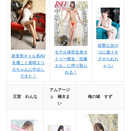
妖艶な女の
コに激イキ
モデル体型全身タ
超美形ギャル系AV
させられち
トゥー痴女「佐藤
女優こと柴咲エリ
ゃう♪
エル」に搾り取ら
カちゃんに中出し
れる！
てきた！
アムアージ
王室 れんな
ュ 楠木ま
俺の城 すず
い