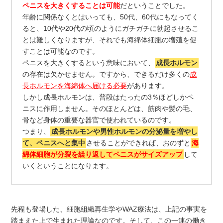
ペニスを大きくすることは可能
だということでした。
年齢に関係なくとはいっても、50代、60代にもなってく
ると、10代や20代の頃のようにガチガチに勃起させるこ
とは難しくなりますが、それでも海綿体細胞の増殖を促
すことは可能なのです。
ペニスを大きくするという意味において、
成長ホルモン
の存在は欠かせません。ですから、できるだけ多くの
成
長ホルモンを海綿体へ届ける必要
があります。
しかし成長ホルモンは、普段はたったの3％ほどしかペ
ニスに作用しません。そのほとんどは、筋肉や髪の毛、
骨など身体の重要な器官で使われているのです。
つまり、
成長ホルモンや男性ホルモンの分泌量を増やし
て、ペニスへと集中
させることができれば、おのずと
海
綿体細胞が分裂を繰り返してペニスがサイズアップ
して
いくということになります。
先程も登場した、細胞組織再生学やWAZ療法は、上記の事実を
踏まえた上で生まれた理論なのです。そして、この一連の働き