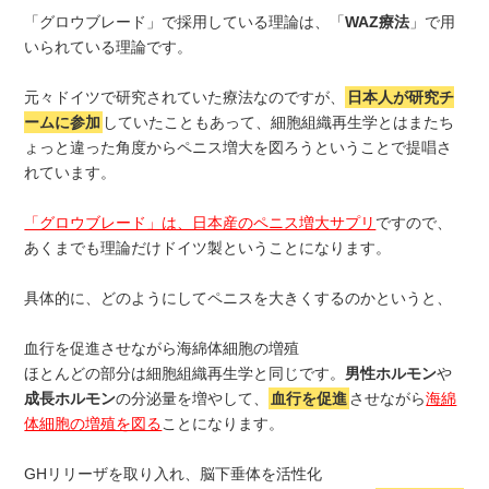
「グロウブレード」で採用している理論は、「
WAZ療法
」で用
いられている理論です。
元々ドイツで研究されていた療法なのですが、
日本人が研究チ
ームに参加
していたこともあって、細胞組織再生学とはまたち
ょっと違った角度からペニス増大を図ろうということで提唱さ
れています。
「グロウブレード」は、日本産のペニス増大サプリ
ですので、
あくまでも理論だけドイツ製ということになります。
具体的に、どのようにしてペニスを大きくするのかというと、
血行を促進させながら海綿体細胞の増殖
ほとんどの部分は細胞組織再生学と同じです。
男性ホルモン
や
成長ホルモン
の分泌量を増やして、
血行を促進
させながら
海綿
体細胞の増殖を図る
ことになります。
GHリリーザを取り入れ、脳下垂体を活性化