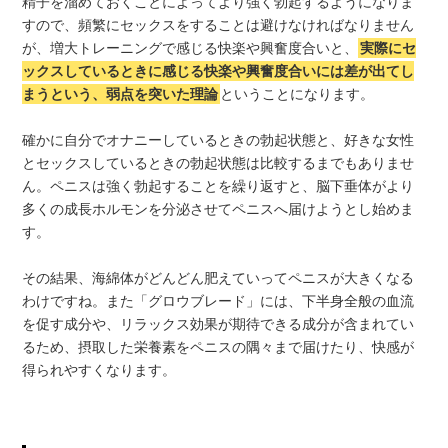
精子を溜めておくことによってより強く勃起するようになりま
すので、頻繁にセックスをすることは避けなければなりません
が、増大トレーニングで感じる快楽や興奮度合いと、
実際にセ
ックスしているときに感じる快楽や興奮度合いには差が出てし
まうという、弱点を突いた理論
ということになります。
確かに自分でオナニーしているときの勃起状態と、好きな女性
とセックスしているときの勃起状態は比較するまでもありませ
ん。ペニスは強く勃起することを繰り返すと、脳下垂体がより
多くの成長ホルモンを分泌させてペニスへ届けようとし始めま
す。
その結果、海綿体がどんどん肥えていってペニスが大きくなる
わけですね。また「グロウブレード」には、下半身全般の血流
を促す成分や、リラックス効果が期待できる成分が含まれてい
るため、摂取した栄養素をペニスの隅々まで届けたり、快感が
得られやすくなります。