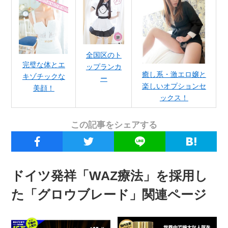
全国区のト
完璧な体とエ
ップランカ
癒し系・激エロ嬢と
キゾチックな
ー
楽しいオプションセ
美顔！
ックス！
この記事をシェアする
ドイツ発祥「WAZ療法」を採用し
た「グロウブレード」関連ページ