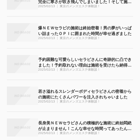
完全に寒さが吹き飛んでしまいました！そして施術
2025/02/13
東京のメンズエステ体験談！
も・・・完全にぶっ飛びました！！
爆ＮＥＷセラピの施術は終始密着！男の夢がいっぱ
い詰まったＯＰＩに囲まれた時間が幸せ過ぎました
2025/02/13
東京のメンズエステ体験談！
予約困難な可愛らしいセラピさんに奇跡的に凸でき
ました！予約取れない理由は施術を受けたら納得で
2025/02/13
東京のメンズエステ体験談！
す
若さ溢れるスレンダーボディセラピさんの密着から
の施術にたくさんパワーを注入されちゃいました
2025/02/13
東京のメンズエステ体験談！
長身美ＮＥＷセラピさんの積極的な施術に終始悶絶
が止まりません！こんな幸せな時間ってあったんで
2025/02/13
東京のメンズエステ体験談！
すね