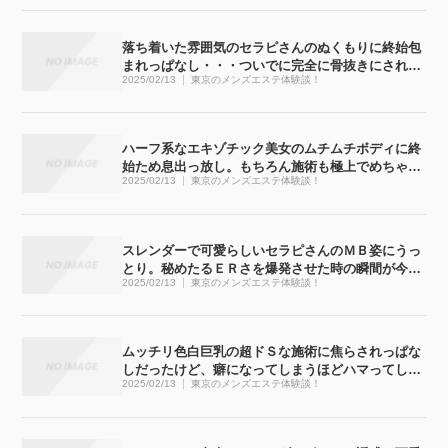
落ち着いた雰囲気のセラピさんのぬくもりに終始包
まれっぱなし・・・ついでに完全に骨抜きにされち
2025/02/13
東京のメンズエステ体験談！
ゃいました
ハーフ系なエキゾチック美女のムチムチボディに終
始ため息出っ放し。もちろん施術も極上でめちゃく
2025/02/13
東京のメンズエステ体験談！
ちゃ気持ち良かったです
スレンダーで可愛らしいセラピさんのＭＢ姿にうっ
とり。秘めたるＥＲさを爆発させた時の瞬間が今で
2025/02/13
東京のメンズエステ体験談！
も忘れられません
ムッチリ色白巨乳の超ドＳな施術に焦らされっぱな
しだったけど、癖になってしまうほどハマってしま
2025/02/13
東京のメンズエステ体験談！
いました