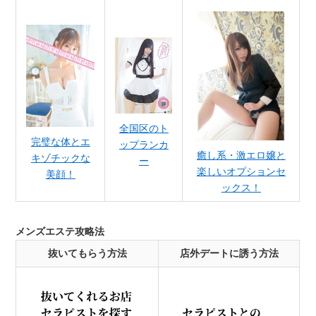
全国区のト
完璧な体とエ
ップランカ
癒し系・激エロ嬢と
キゾチックな
ー
楽しいオプションセ
美顔！
ックス！
メンズエステ攻略法
抜いてもらう方法
店外デートに誘う方法