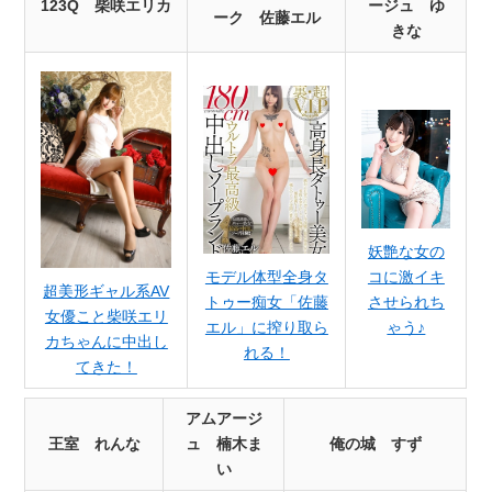
123Q 柴咲エリカ
ージュ ゆ
ーク 佐藤エル
きな
妖艶な女の
コに激イキ
モデル体型全身タ
超美形ギャル系AV
させられち
トゥー痴女「佐藤
女優こと柴咲エリ
ゃう♪
エル」に搾り取ら
カちゃんに中出し
れる！
てきた！
アムアージ
王室 れんな
ュ 楠木ま
俺の城 すず
い