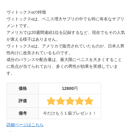
ヴィトックスαの特徴
ヴィトックスαは、ペニス増大サプリの中でも特に有名なサプリ
メントです。
アメリカでは20週間連続1位を記録するなど、現在でもその人気
が衰える様子はありません。
ヴィトックスαは、アメリカで販売されていたものが、日本人男
性向けに改良されているものです。
成分のバランスや配合量は、最大限にペニスを大きくすること
に焦点が当てられており、多くの男性が効果を実感していま
す。
価格
12800
円
評価
備考
今だけもう１箱プレゼント！
詳細ページはこちら